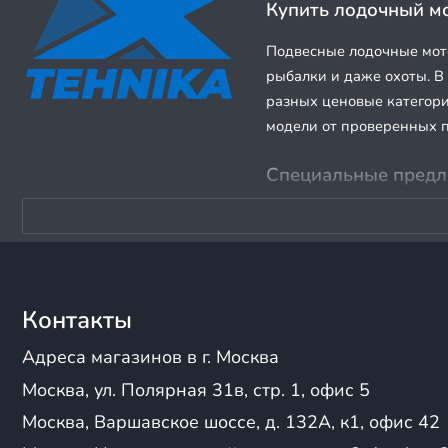
55
Купить лодочный м
Подвесные лодочные мот
рыбалки и даже охоты. В
разных ценовые категори
модели от проверенных п
Специальные предло
Мы регулярно обновляем
Следите за акциями и ра
tehnika вас ждут выгодн
Моторы для лодок в
Контакты
Адреса магазинов в г. Москва
Выбор подвесного лодочн
безопасность на воде. Н
Москва, ул. Полярная 31в, стр. 1, офис 5
давайте разберемся, как
Москва, Варшавское шоссе, д. 132А, к1, офис 42
Определите назнач