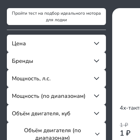
Пройти тест на подбор идеального мотора
для лодки
Цена
Бренды
От
До
Mikatsu
Мощность, л.с.
Sharmax
Magnum Pro
Мощность (по диапазонам)
От
До
Allfa
Apache
4х-так
до 3.9
Объём двигателя, куб
Avantis
4 - 6.9
Baikal
1
₽
7 - 9.8
Bossland
Объём двигателя (по
1
₽
От
До
9.9 - 20
Breeze
диапазонам)