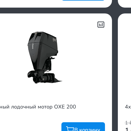
тный лодочный мотор OXE 200
4х
1
1
В корзину