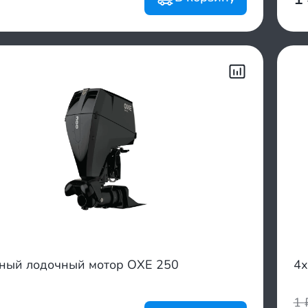
тный лодочный мотор OXE 250
4х
1