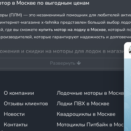
отор в Москве по выгодным ценам
оры (ПЛМ) — это незаменимый помощник для любителей активн
 интернет-магазине x-tehnika представлен большой выбор лод
й, где вы сможете
купить мотор на лодку
в Москве
, который п
роизводителей, которые гарантируют надежность и долговечно
жения и скидки на моторы для лодок в магазине
Развернуть
 ассортимент
лодок ПВХ
и ПЛМ, а также предлагаем скидки на
спродажами, чтобы не упустить возможность приобрести качес
ые предложения, которые помогут вам сэкономить.
 интернет-магазине x-tehnika. Как выбрать подхо
О компании
Лодочные моторы в Москве
Отзывы клиентов
Лодки ПВХ в Москве
ого мотора (ПЛМ) — важный этап для владельцев лодок. Пра
а официальном сайте магазина x-tehnika мы предлагаем широки
Новости
Квадроциклы в Москве
 выбрать подходящую модель.
Контакты
Мотоциклы Питбайк в Москв
ение мотора
. Первый шаг — определить назначение: