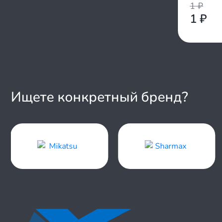
1
₽
1
₽
Ищете конкретный бренд?
Item
1
of