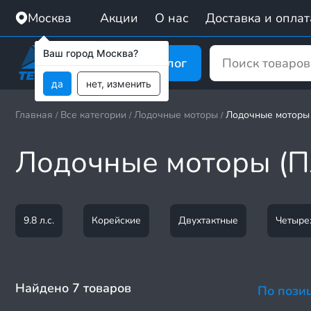
Москва
Акции
О нас
Доставка и оплат
Ваш город Москва?
Каталог
да
нет, изменить
Главная
Все категории
Лодочные моторы
Лодочные моторы
/
/
/
Лодочные моторы (П
9.8 л.с.
Корейские
Двухтактные
Четыре
Найдено 7 товаров
По пози