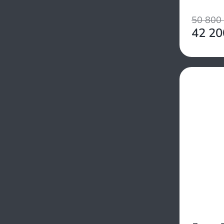
RiverBoats
1000/1200
SibRiver
50 800
750/800
Sea Pro
42 2
950/1100
Silverado
800/900
Siberia
1100/1400
Solar
1300/1300
Sonata
850/900
Speeda
950/1000
Stefa
900/1200
Stel
1200/1400
Sun Marine
1400/1600
Tadpole
1100/1350
Tulin
1000/1400
Urex
850/1200
X-river
1000/1100
Yachtman
850/1050
Yamaran
650/650
Yachtmarin
750/1240
YarBoat