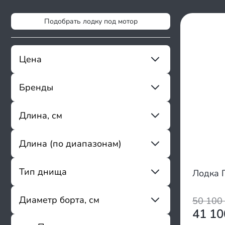
Подобрать лодку под мотор
Цена
Бренды
От
До
Stormline
Длина, см
Андромеда (Andromeda)
Тритон
Длина (по диапазонам)
От
До
Magnum Pro
AirLayer
до 259
Тип днища
Лодка 
Sharmax
260 - 284
Atlantic Boats
285 - 340
Aquilon
Надувное, высокого давления
Диаметр борта, см
50 100
341 - 380
Azimut
Надувное, низкого давления
41 1
381 - 430
Annkor
Алюминиевые пайолы