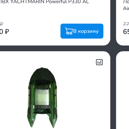
ПВХ YACHTMARIN Powerful P330 AL
Ло
Ai
₽
7
00
₽
6
В корзину