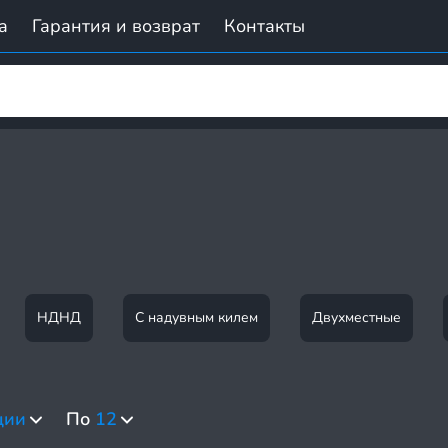
а
Гарантия и возврат
Контакты
НДНД
С надувным килем
Двухместные
ции
По
12