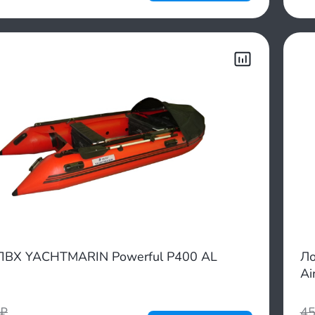
ПВХ YACHTMARIN Powerful P400 AL
Ло
Ai
₽
4