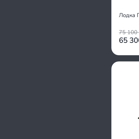
Сапфир
1100/1700
СкайРа
1110/1100
Лодка 
Чирок
900/1000
ProfMarine
Выдра
75 100
Ковчег
65 3
Лидер
Пилот
Тонар
Гелиос
Добрыня
Волга
Гавиал
Дека
Дикий
ДМБ
Инзер
Кайман
Колибри