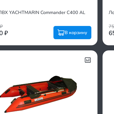
ПВХ YACHTMARIN Commander C400 AL
Ло
₽
7
00
₽
6
В корзину