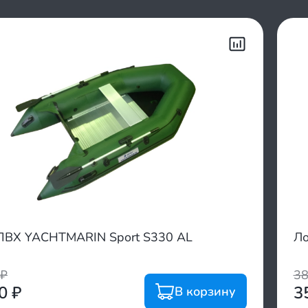
ПВХ YACHTMARIN Sport S330 AL
Ло
₽
3
00
₽
3
В корзину