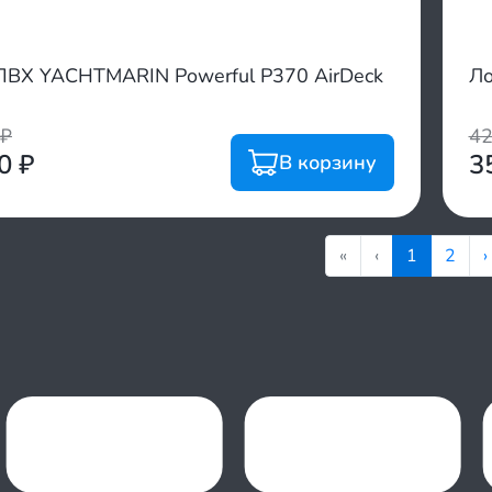
ПВХ YACHTMARIN Powerful P370 AirDeck
Ло
₽
4
00
₽
3
В корзину
«
‹
1
2
›