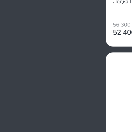
Лодка 
1050/1050
Yukona
700/750
Zodiac
850/1000
Zvezda
950/900
56 300
Адмирал
1100/1300
52 4
Аква
1000/900
АкваPro
950/1540
Ангара
950/1500
Астра
950/850
Байкал
1100/1200
Барс
800/1200
Боцман
800/850
Бриз
1150/1150
Броня
1100/1250
Варяг
800/950
Вельбот
850/1400
Ротан
1350/1100
Румб
950/1200
РусЛодка
1900/1900