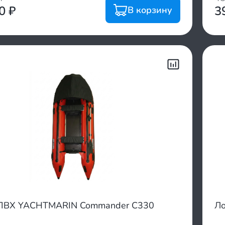
00
₽
3
В корзину
ПВХ YACHTMARIN Commander C330
Ло