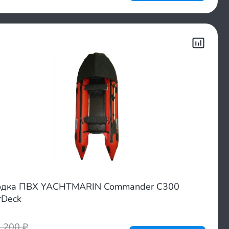
дка ПВХ YACHTMARIN Commander C300
rDeck
5 200
₽