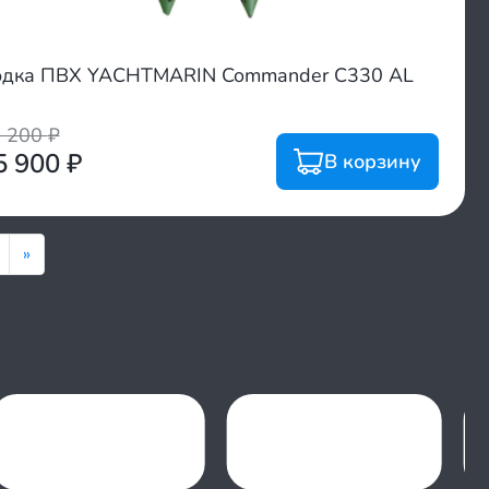
дка ПВХ YACHTMARIN Commander C330 AL
2 200
₽
5 900
₽
В корзину
»