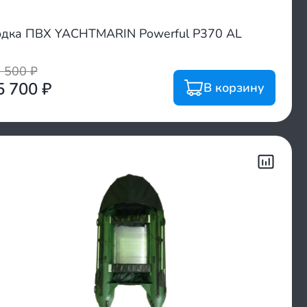
дка ПВХ YACHTMARIN Powerful P370 AL
5 500
₽
5 700
₽
В корзину