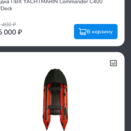
дка ПВХ YACHTMARIN Commander C400
rDeck
7 400
₽
5 000
₽
В корзину