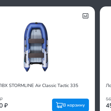
ВХ STORMLINE Air Classic Tactic 335
Л
₽
5
00
₽
4
В корзину