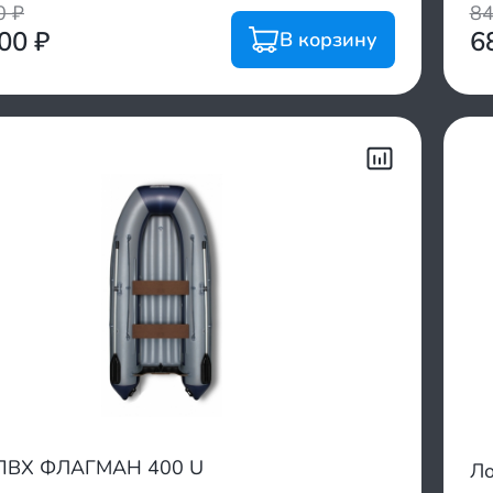
00
₽
8
000
₽
6
В корзину
 ПВХ ФЛАГМАН 400 U
Ло