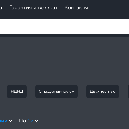
а
Гарантия и возврат
Контакты
НДНД
С надувным килем
Двухместные
ции
По
12