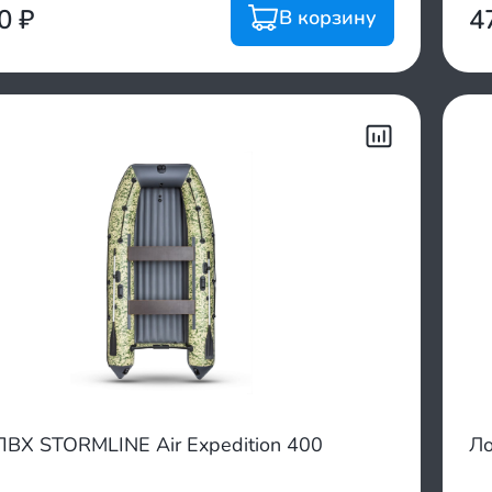
00
₽
4
В корзину
ПВХ STORMLINE Air Expedition 400
Л