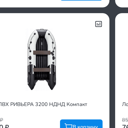
ПВХ РИВЬЕРА 3200 НДНД Компакт
Ло
₽
8
00
₽
7
В корзину