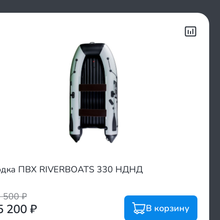
одка ПВХ RIVERBOATS 330 НДНД
6 500
₽
5 200
₽
В корзину