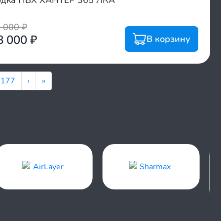
дка ПВХ ХАНТЕР 365 ЛКА
0 000
₽
8 000
₽
В корзину
177
›
»