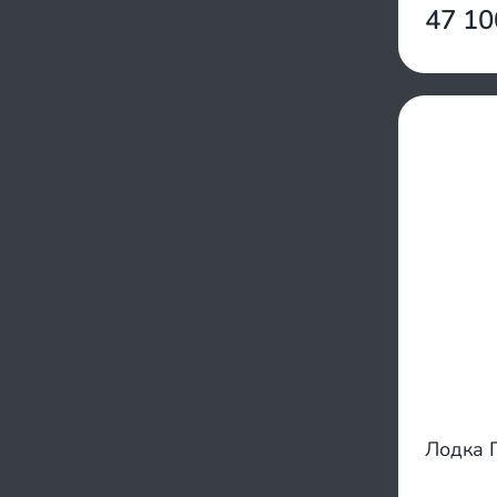
RiverBoats
47 1
1000/1200
SibRiver
750/800
Sea Pro
950/1100
Silverado
800/900
Siberia
1100/1400
Solar
1300/1300
Sonata
850/900
Speeda
950/1000
Stefa
900/1200
Stel
1200/1400
Sun Marine
1400/1600
Tadpole
1100/1350
Tulin
1000/1400
Urex
850/1200
X-river
1000/1100
Yachtman
850/1050
Yamaran
Лодка 
650/650
Yachtmarin
750/1240
YarBoat