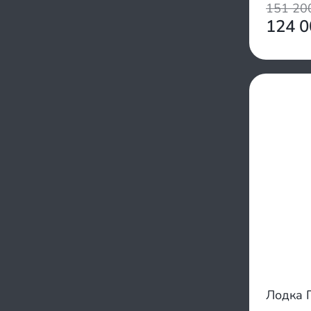
1050/1050
151 2
Yukona
700/750
124 
Zodiac
850/1000
Zvezda
950/900
Адмирал
1100/1300
Аква
1000/900
АкваPro
950/1540
Ангара
950/1500
Астра
950/850
Байкал
1100/1200
Барс
800/1200
Боцман
800/850
Бриз
1150/1150
Броня
1100/1250
Варяг
800/950
Вельбот
850/1400
Ротан
1350/1100
Румб
950/1200
Лодка
РусЛодка
1900/1900