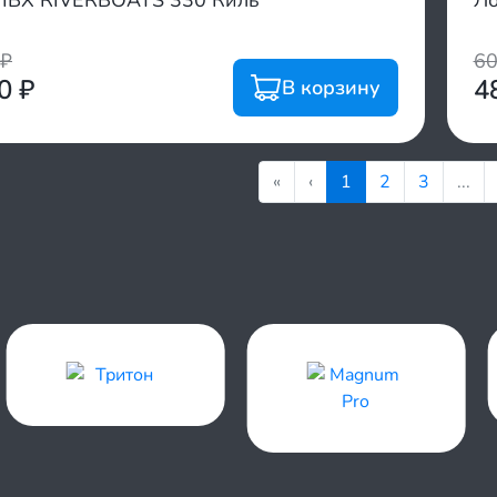
ПВХ RIVERBOATS 330 Киль
Ло
₽
6
00
₽
4
В корзину
«
‹
1
2
3
...