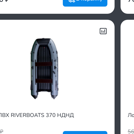
ПВХ RIVERBOATS 370 НДНД
Л
₽
5