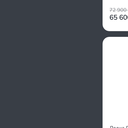
Сапфир
1100/1700
СкайРа
72 900
1110/1100
Чирок
65 6
900/1000
ProfMarine
Выдра
Ковчег
Лидер
Пилот
Тонар
Гелиос
Добрыня
Волга
Гавиал
Дека
Дикий
ДМБ
Инзер
Кайман
Колибри