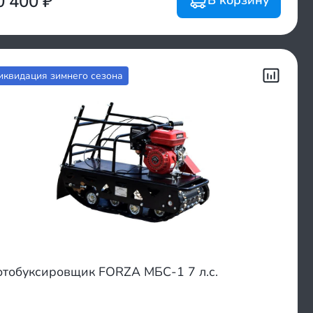
0 400
₽
иквидация зимнего сезона
тобуксировщик FORZA МБС-1 7 л.с.