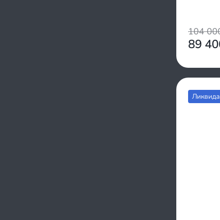
Рыбак
Сила
СТЕМ Север
104 0
Спутник
89 4
Тофалар
Полярник
Ураган
Sapsan
Ликвида
Regulmoto
Хаски
Чинук
Юкон
Ice dog
Neon
Snowfor
Vitar
Истем