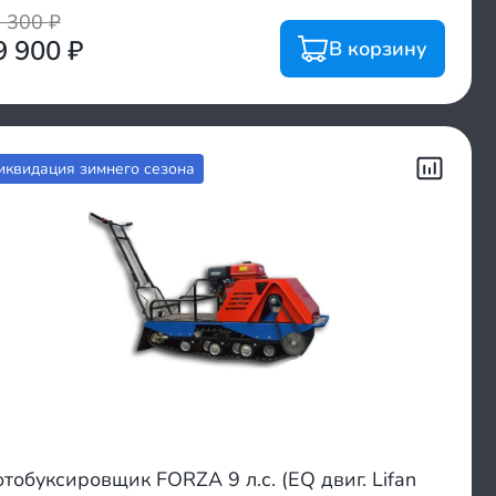
6 300
₽
9 900
₽
В корзину
иквидация зимнего сезона
тобуксировщик FORZA 9 л.с. (EQ двиг. Lifan