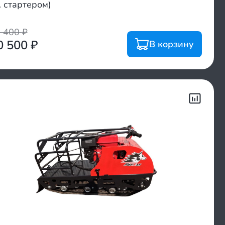
. стартером)
9 400
₽
0 500
₽
В корзину