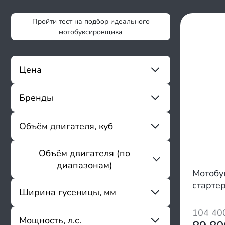
Пройти тест на подбор идеального
мотобуксировщика
Цена
Бренды
От
До
Sharmax
Объём двигателя, куб
Flaizer
ABM
Объём двигателя (по
От
До
Baltmotors
диапазонам)
Cronus
Мотобук
Fishride
старте
150 - 200
Ширина гусеницы, мм
Forza
201 - 250
Funtek
104 4
251 - 300
Мощность, л.с.
Horton
От
До