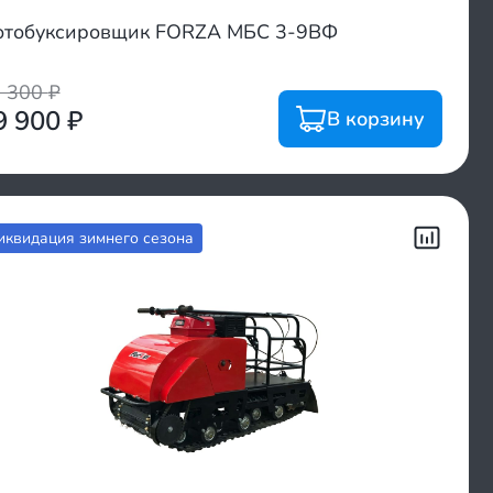
тобуксировщик FORZA МБС 3-9ВФ
6 300
₽
9 900
₽
В корзину
иквидация зимнего сезона