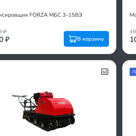
ксировщик FORZA МБС 3-15ВЭ
Мо
00
₽
1
00
₽
1
В корзину
Л