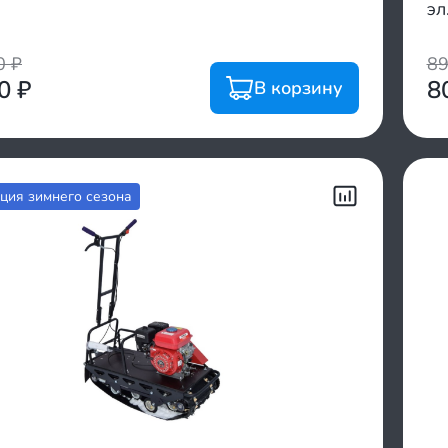
эл
00
₽
8
00
₽
8
В корзину
ция зимнего сезона