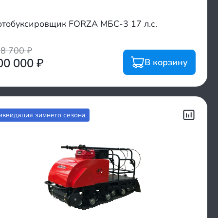
тобуксировщик FORZA МБС-3 17 л.с.
08 700
₽
00 000
₽
В корзину
иквидация зимнего сезона