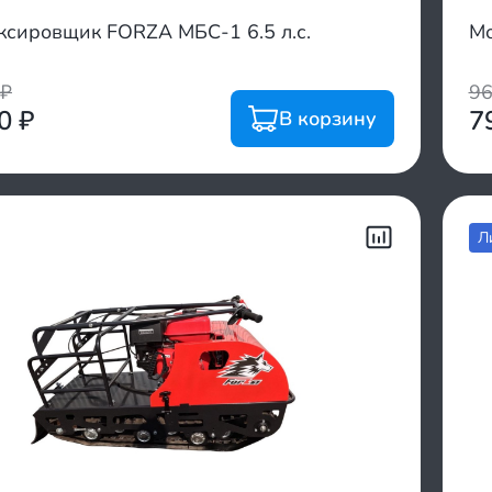
ксировщик FORZA МБС-1 6.5 л.с.
Мо
₽
9
00
₽
7
В корзину
Л