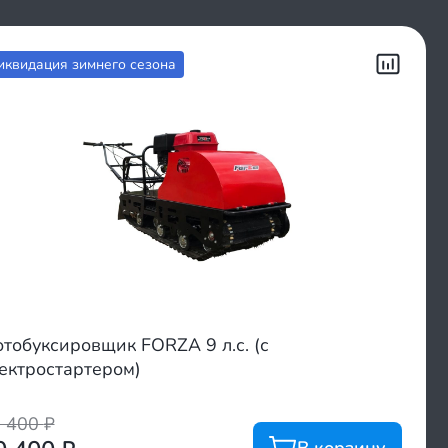
иквидация зимнего сезона
тобуксировщик FORZA 9 л.с. (с
ектростартером)
8 400
₽
В корзину