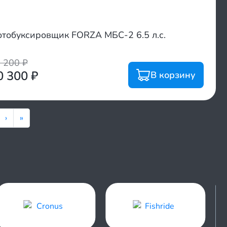
тобуксировщик FORZA МБС-2 6.5 л.с.
0 200
₽
0 300
₽
В корзину
›
»