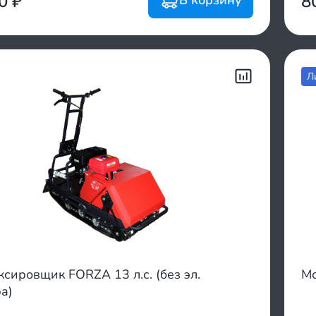
00
₽
8
Л
сировщик FORZA 13 л.с. (без эл.
Мо
а)