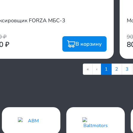
ксировщик FORZA МБС-3
Мо
00
₽
9
00
₽
8
В корзину
«
‹
1
2
3