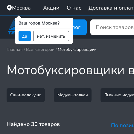
Москва
Акции
О нас
Доставка и оплат
Ваш город Москва?
Каталог
да
нет, изменить
Главная
Все категории
Мотобуксировщики
/
/
Мотобуксировщики в
Сани-волокуши
Модуль-толкач
Лыжные моду
Найдено 30 товаров
По пози