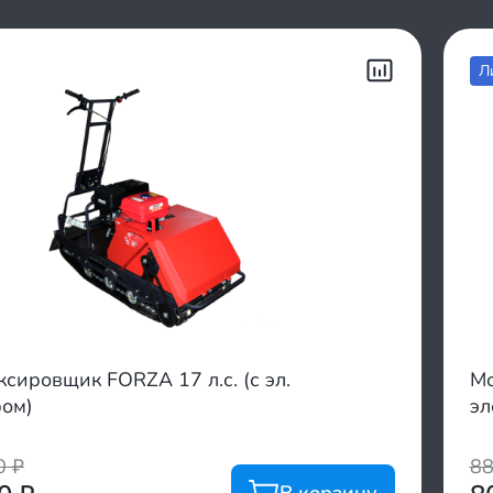
Л
сировщик FORZA 17 л.с. (с эл.
Мо
ром)
эл
00
₽
8
В корзину