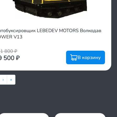
тобуксировщик LEBEDEV MOTORS Волкодав
OWER V13
11 800
₽
9 500
₽
В корзину
›
»