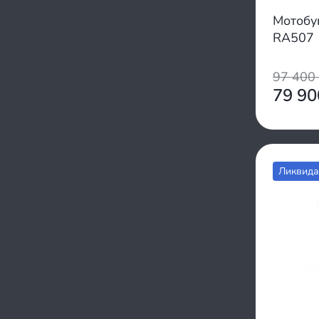
Мотобу
RA507
97 400
79 9
Ликвида