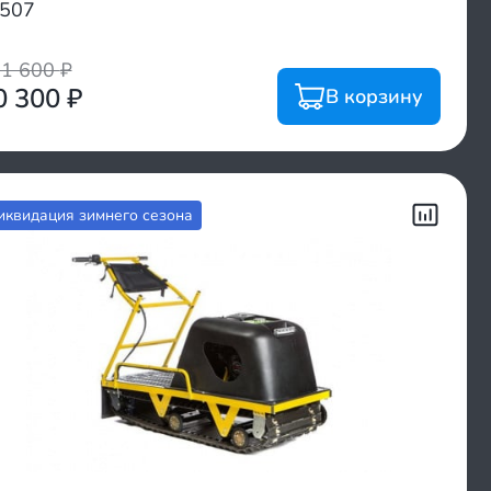
507
01 600
₽
0 300
₽
В корзину
иквидация зимнего сезона