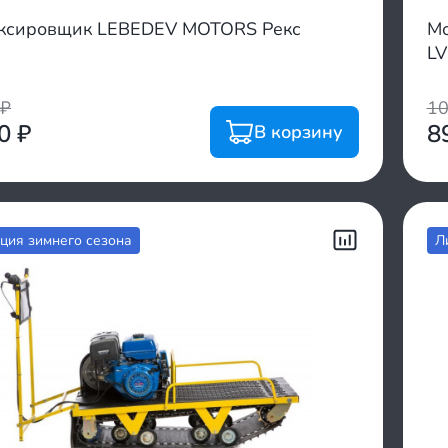
ксировщик LEBEDEV MOTORS Рекс
Мо
LV
₽
1
00
₽
8
В корзину
ция зимнего сезона
Л