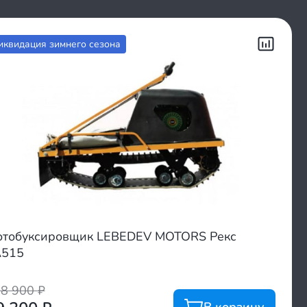
иквидация зимнего сезона
тобуксировщик LEBEDEV MOTORS Рекс
A515
08 900
₽
В корзину