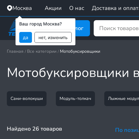
Москва
Акции
О нас
Доставка и оплат
Ваш город Москва?
Каталог
да
нет, изменить
Главная
Все категории
Мотобуксировщики
/
/
Мотобуксировщики в
Сани-волокуши
Модуль-толкач
Лыжные моду
Найдено 26 товаров
По пози