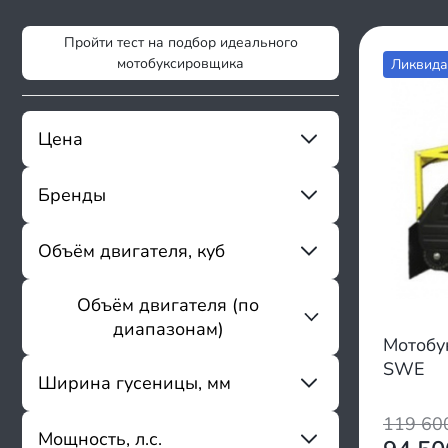
Пройти тест на подбор идеального
мотобуксировщика
Ликвида
Цена
Бренды
От
До
Sharmax
Объём двигателя, куб
Flaizer
ABM
Объём двигателя (по
От
До
Baltmotors
диапазонам)
Cronus
Мотобу
Fishride
SWE
150 - 200
Ширина гусеницы, мм
Forza
201 - 250
Funtek
119 6
251 - 300
Мощность, л.с.
Horton
От
До