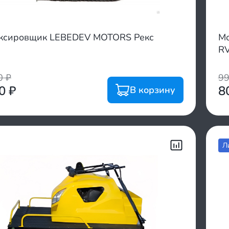
ксировщик LEBEDEV MOTORS Рекс
Мо
R
00
₽
9
00
₽
8
В корзину
Л