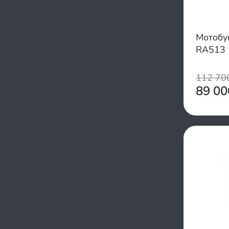
Мотобу
RA513
112 7
89 0