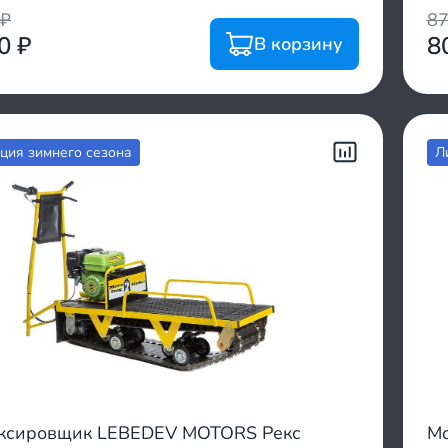
₽
8
00
₽
8
В корзину
ция зимнего сезона
Л
ксировщик LEBEDEV MOTORS Рекс
Мо