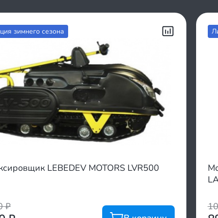
ция зимнего сезона
Л
ксировщик LEBEDEV MOTORS LVR500
Мо
L
00
₽
1
В корзину