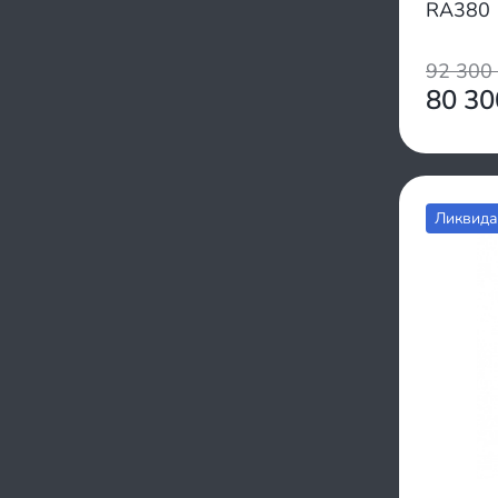
Рыбак
RA380
Сила
СТЕМ Север
92 300
Спутник
80 3
Тофалар
Полярник
Ураган
Sapsan
Ликвида
Regulmoto
Хаски
Чинук
Юкон
Ice dog
Neon
Snowfor
Vitar
Истем