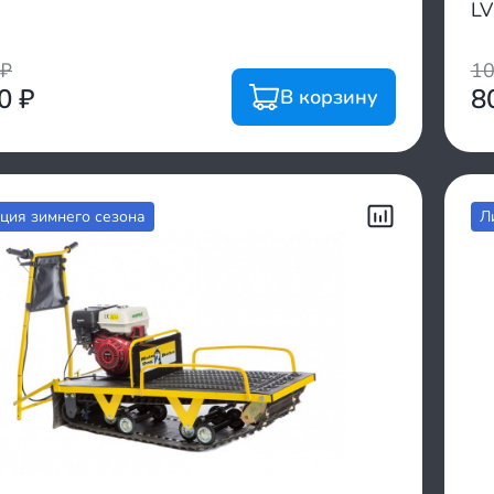
LV
₽
1
00
₽
8
В корзину
ция зимнего сезона
Л