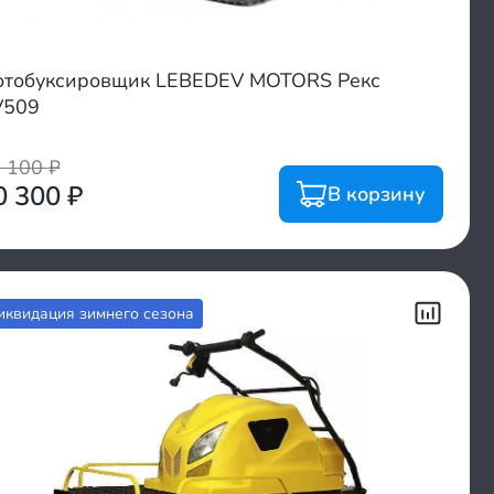
тобуксировщик LEBEDEV MOTORS Рекс
V509
9 100
₽
0 300
₽
В корзину
иквидация зимнего сезона