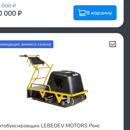
7 900
₽
0 000
₽
В корзину
иквидация зимнего сезона
тобуксировщик LEBEDEV MOTORS Рекс