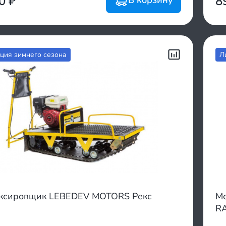
00
₽
8
ция зимнего сезона
Л
ксировщик LEBEDEV MOTORS Рекс
Мо
RA