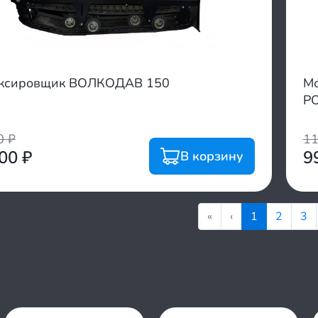
уксировщик ВОЛКОДАВ 150
Мо
P
00
₽
1
000
₽
9
В корзину
«
‹
1
2
3