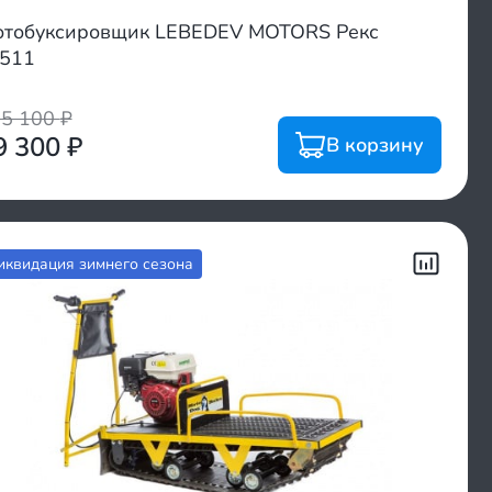
тобуксировщик LEBEDEV MOTORS Рекс
511
05 100
₽
9 300
₽
В корзину
иквидация зимнего сезона