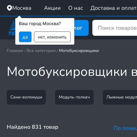
Москва
Акции
О нас
Доставка и оплат
Ваш город Москва?
Каталог
да
нет, изменить
Главная
Все категории
Мотобуксировщики
/
/
Мотобуксировщики в
Сани-волокуши
Модуль-толкач
Лыжные моду
Найдено 831 товар
По пози