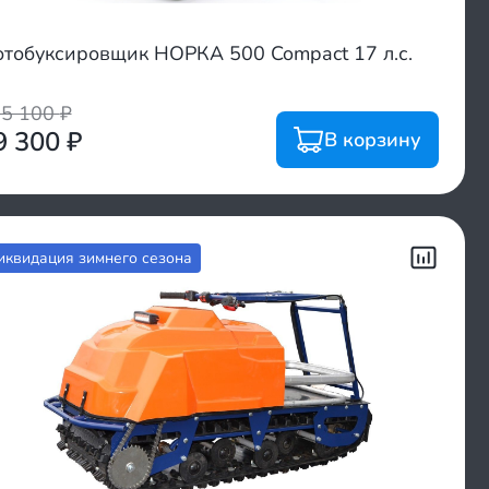
тобуксировщик НОРКА 500 Compact 17 л.с.
05 100
₽
9 300
₽
В корзину
иквидация зимнего сезона