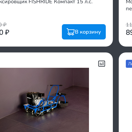
ксировщик FISHRIDE Компакт 15 л.с.
Мо
пе
00
₽
1
00
₽
8
В корзину
Л