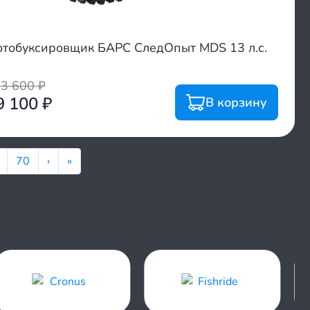
тобуксировщик БАРС СледОпыт MDS 13 л.с.
03 600
₽
9 100
₽
В корзину
70
›
»