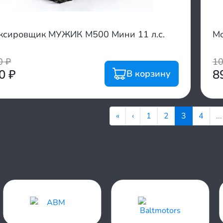
ксировщик МУЖИК М500 Мини 11 л.с.
Мо
00
₽
1
00
₽
8
В корзину
«
‹
1
2
3
4
...