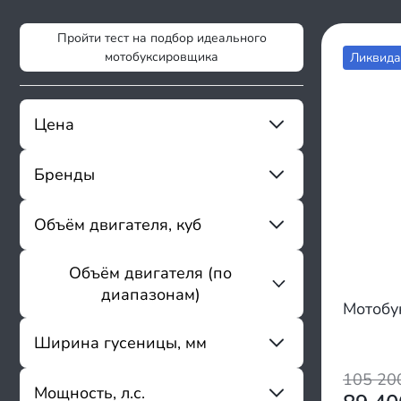
Пройти тест на подбор идеального
мотобуксировщика
Ликвида
Цена
Бренды
От
До
Sharmax
Объём двигателя, куб
Flaizer
ABM
Объём двигателя (по
От
До
Baltmotors
диапазонам)
Cronus
Мотобу
Fishride
150 - 200
Ширина гусеницы, мм
Forza
201 - 250
Funtek
105 2
251 - 300
Мощность, л.с.
Horton
От
До