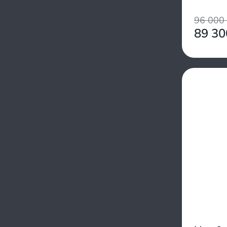
Рыбак
Сила
96 000
СТЕМ Север
89 3
Спутник
Тофалар
Полярник
Ураган
Sapsan
Regulmoto
Хаски
Чинук
Юкон
Ice dog
Neon
Snowfor
Vitar
Истем