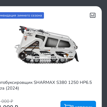
иквидация зимнего сезона
тобуксировщик SHARMAX S380 1250 HP6.5
tra (2024)
0 000
₽
В корзину