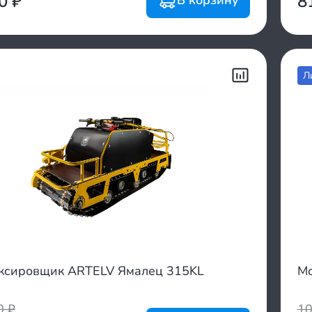
00
₽
8
Л
ксировщик ARTELV Ямалец 315KL
Мо
00
₽
1