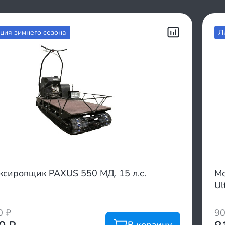
ция зимнего сезона
Л
ксировщик PAXUS 550 МД. 15 л.с.
Мо
Ul
00
₽
9
В корзину