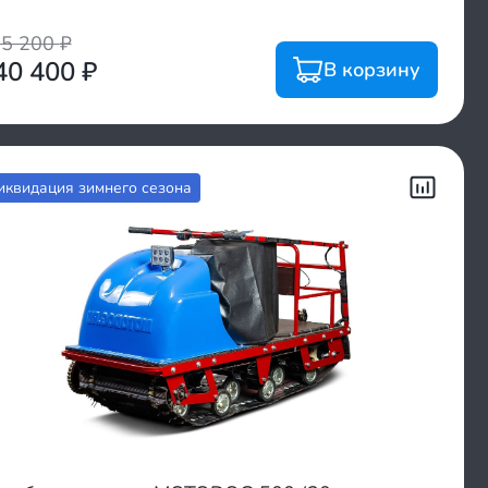
65 200
₽
40 400
₽
В корзину
иквидация зимнего сезона