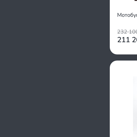
Мотобу
232 1
211 