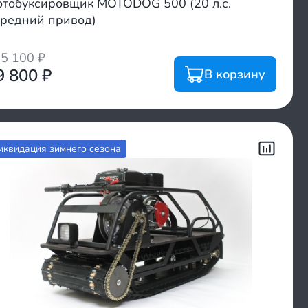
тобуксировщик MOTODOG 500 (20 л.с.
редний привод)
15 100
₽
9 800
₽
В корзину
иквидация зимнего сезона