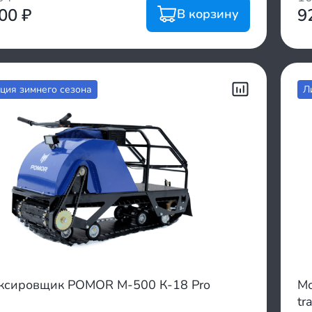
400
₽
9
В корзину
ция зимнего сезона
Л
ксировщик POMOR M-500 К-18 Pro
Мо
tr