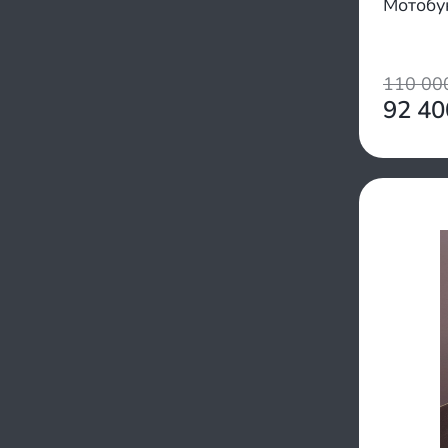
Мотобу
110 0
92 4