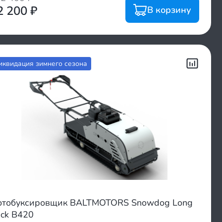
2 200
₽
В корзину
иквидация зимнего сезона
тобуксировщик BALTMOTORS Snowdog Long
ack B420