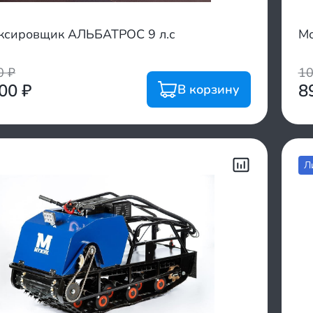
ксировщик АЛЬБАТРОС 9 л.с
Мо
00
₽
1
200
₽
8
В корзину
Л