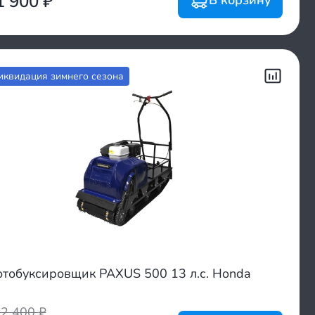
1 900
₽
иквидация зимнего сезона
тобуксировщик PAXUS 500 13 л.с. Honda
02 400
₽