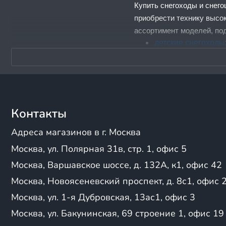
Купить снегоходы и снег
приобрести технику высок
ассортимент моделей, по
детские снегоходы
мини-снегоходы
;
утилитарные снег
туристические сне
Независимо от того, план
Контакты
снегоход для вас. Кроме
все модели!
Адреса магазинов в г. Москва
Москва, ул. Полярная 31в, стр. 1, офис 5
СКИДКИ и специальн
Москва, Варшавское шоссе, д. 132А, к1, офис 42
В нашем магазине действ
Москва, Новоясеневский проспект, д. 8с1, офис 
ассортимент и предлагае
Москва, ул. 1-я Дубровская, 13ас1, офис 3
Снегоходы (бураны)
Москва, ул. Бакунинская, 69 строение 1, офис 19
tehnika