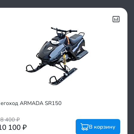
негоход ARMADA SR150
28 400
₽
10 100
₽
В корзину