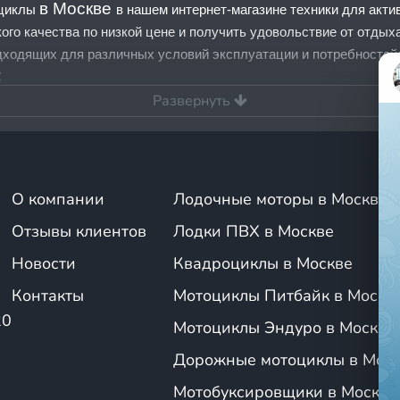
в Москве
оциклы
в нашем интернет-магазине техники для акти
ого качества по низкой цене и получить удовольствие от отды
дходящих для различных условий эксплуатации и потребностей
;
Развернуть
оходы
;
гоходы
.
ируете ли вы активные зимние приключения или спокойные выез
О компании
Лодочные моторы в Москве
 того, мы сотрудничаем с проверенными производителями, пото
Отзывы клиентов
Лодки ПВХ в Москве
Новости
Квадроциклы в Москве
ые предложения на снегоходы и зимнюю технику
Контакты
Мотоциклы Питбайк в Москв
уют распродажи на снегоходы, что позволяет вам сэкономить пр
20
м скидки на популярные модели, чтобы каждый мог найти подхо
Мотоциклы Эндуро в Москве
: как выбрать подходящую модель снеготехники д
Дорожные мотоциклы в Мос
Мотобуксировщики в Москве