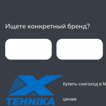
Шихан
Ищете конкретный бренд?
Item
1
of
47
Купить снегоход в 
ценам