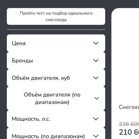
Пройти тест на подбор идеального
снегохода
Цена
Бренды
От
До
Sharmax
Объём двигателя, куб
ABM
Alpine
Объём двигателя (по
От
До
Apache
диапазонам)
Arctic Cat
Снего
Armada
до 148
Мощность, л.с.
Artelv
236 6
149 - 300
Ataki
210 
301 - 800
Мощность (по диапазонам)
Avantis
От
До