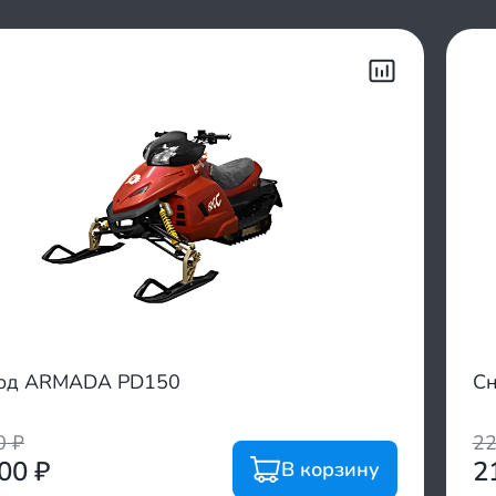
ход ARMADA PD150
С
00
₽
2
600
₽
2
В корзину