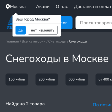
Москва
Акции
О нас
Доставка и оплат
Ваш город Москва?
Каталог
да
нет, изменить
Главная
Все категории
Снегоходы
Снегоходы
/
/
/
Снегоходы в Москве
150 кубов
200 кубов
600 кубов
от 400 
Найдено 2 товара
По пози