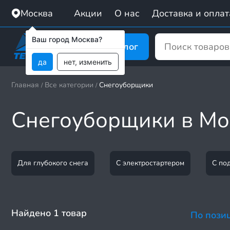
Москва
Акции
О нас
Доставка и оплат
Ваш город Москва?
Каталог
да
нет, изменить
Главная
Все категории
Снегоуборщики
/
/
Снегоуборщики в Мо
Для глубокого снега
С электростартером
С по
Найдено 1 товар
По пози