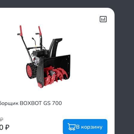
борщик BOXBOT GS 700
₽
00
₽
В корзину