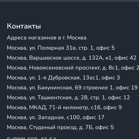
Мы предлагаем большие с
Нева
небольшими торговыми п
Калибр
посредников, позволяя н
Кама
Контакты
минимизируют стоимость
Кратон
Все это помогает нам уд
Лидер
Адреса магазинов в г. Москва
предложениями на сайте,
Мобил К
Москва, ул. Полярная 31в, стр. 1, офис 5
Парма
Ресанта
Виды и типы снего
Москва, Варшавское шоссе, д. 132А, к1, офис 42
Тарпан
Москва, Новоясеневский проспект, д. 8с1, офис 
При выборе снегоуборщи
Техпром
потребностям.
Москва, ул. 1-я Дубровская, 13ас1, офис 3
Энергопром
ТИПЫ СНЕГОУБОРЩИКО
Deko
Москва, ул. Бакунинская, 69 строение 1, офис 19
механические снег
GEOS
Москва, ул. Ташкентская, д. 28, стр. 1, офис 12
снегоуборщик с руч
Villager
электрические сне
Москва, МКАД, 71-й километр, с16, офис 9
Oasis
использовании, нап
HND
Москва, ул. Западная, с100, офис 17
дорожек;
Villartec
Москва, Студеный проезд, д. 7Б, офис 5
бензиновые снегоу
Алькор
захвата 76 см и мо
DeWorks