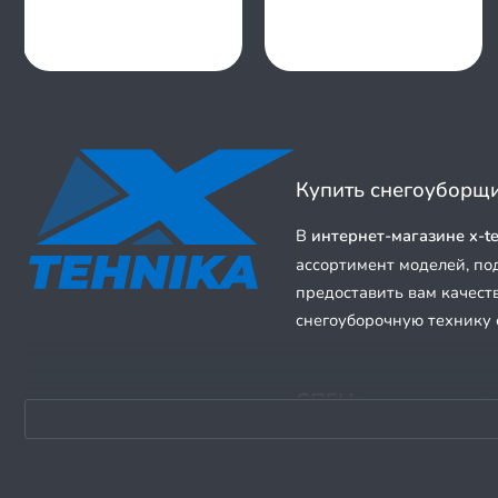
MTX
Patriot
Pubert
Profi
Item
RedVerg
1
Snapper
of
Starwind
84
Купить снегоуборщи
Steher
Stiga
В
интернет-магазине x-te
Sturm
ассортимент моделей, п
Sunreka
предоставить вам качест
Tor
снегоуборочную технику 
Verton
Weima
Yanis
СПЕЦпредложения и
Yard Fox
Zimani
Мы регулярно проводим а
Зубр
качественный снегоуборщ
Интерскол