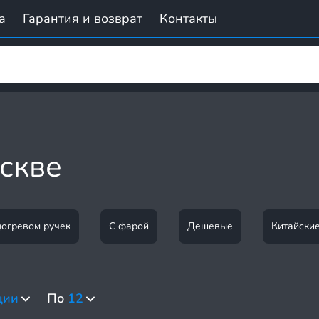
а
Гарантия и возврат
Контакты
скве
догревом ручек
С фарой
Дешевые
Китайски
ции
По
12