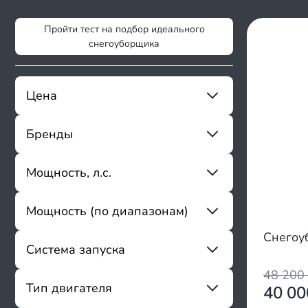
Пройти тест на подбор идеального
снегоуборщика
Цена
Бренды
От
До
Kettama
Мощность, л.с.
Flaizer
A-IPower
Мощность (по диапазонам)
От
До
Alaska
Al-ko
Снегоу
до 3.9
Система запуска
Alteco
4 - 7
Apek-as
48 200
7.1 - 10
Boxbot
Ручной стартер
Тип двигателя
40 0
10.1 - 17
Brait
Ручной стартер/