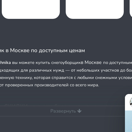
к в Москве по доступным ценам
в Москве
hnika
вы можете купить снегоуборщик
по доступным
одходящих для различных нужд — от небольших участков до б
венную технику, которая справится с любыми снежными услови
от проверенных производителей со всего мира.
 СКИДКИ на снегоуборочные машины в интернет
Развернуть
кции и распродажи на снегоуборочные устройства. Для вас эт
ик по еще более выгодной цене!