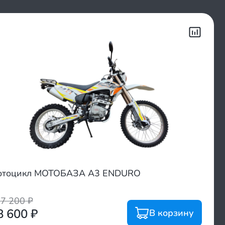
отоцикл МОТОБАЗА А3 ENDURO
07 200
₽
8 600
₽
В корзину