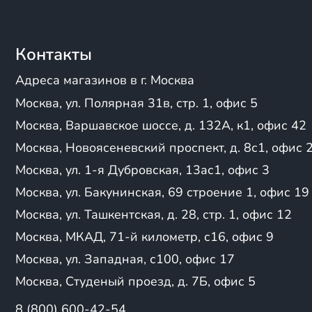
SSSR
после оформления продаж
170FMN
Stels
Основные характер
ZS 174FMN NB
STN
ZS177MN
Контакты
SPRMotors
Эндуро мотики обладают 
ZS174MN-5
SYCMCC
представлены особеннос
Адреса магазинов в г. Москва
ZS 177MM
Tirex
ПРОХОДИМОСТЬ
:
ZS165FML-3
TMBK
Москва, ул. Полярная 31в, стр. 1, офис 5
данные мото создан
Loncin 250R
TRX
Москва, Варшавское шоссе, д. 132А, к1, офис 42
песок и водные пре
ZONGSHEN ZS177FMM
Ular
Москва, Новоясеневский проспект, д. 8с1, офис 
универсальность — 
ZS182MN
Voge
активного образа жи
ZS175-FMM-5
Wels
Москва, ул. 1-я Дубровская, 13ас1, офис 3
Koshine 320cc 2т
XAS
Москва, ул. Бакунинская, 69 строение 1, офис 19
НАДЕЖНАЯ КОНСТРУ
ZS175FMM-7
XGZ
Москва, ул. Ташкентская, д. 28, стр. 1, офис 12
ZSPR300
усиленные рамы: эн
X-Motos
167FMM (CG250)
мощные двигатели: 
Yacota
Москва, МКАД, 71-й километр, с16, офис 9
172FMM-7 4V
сложных условиях.
Zongshen
Москва, ул. Западная, с100, офис 17
PR 300
ZM
Москва, Студеный проезд, д. 7Б, офис 5
КОМФОРТ НА БОЛЬШ
172 FMM
Zuum
172FMM PR5
Zuumav
комфортные сиденья
8 (800) 600-42-54