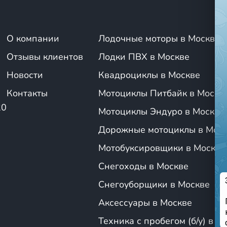
и! Наши консультанты всегда рады вам помочь.
истики и особенности внедорожных мотоциклов (
О компании
Лодочные моторы в Москве
рядом отличительных характеристик, которые позволяют исполь
ти
enduro bike
.
Отзывы клиентов
Лодки ПВХ в Москве
Новости
Квадроциклы в Москве
ы для сложных маршрутов; эндуро способны преодолевать разли
Контакты
Мотоциклы Питбайк в Москв
грады;
20
могут использоваться как на трассах, так и в условиях бездор
Мотоциклы Эндуро в Москве
зни (любителям, новичкам и профи).
Дорожные мотоциклы в Мос
КЦИЯ
:
Мотобуксировщики в Москве
дурики имеют прочные и легкие рамы, которые обеспечивают ст
Снегоходы в Москве
оснащены высокопроизводительными моторами, которые обеспеч
Снегоуборщики в Москве
Аксессуары в Москве
ИХ РАССТОЯНИЯХ
:
Техника с пробегом (б/у) в М
, разработанные с учетом анатомии человека, что позволяет д