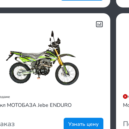
родаже
кл МОТОБАЗА Jebe ENDURO
Мо
аказ
П
Узнать цену