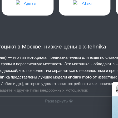
оцикл в Москве, низкие цены в x-tehnika
рик)
— это тип мотоцикла, предназначенный для езды по слож
е тропы и пересеченную местность. Эти мотоциклы обладают в
одвеской, что позволяет им справляться с неровностями и пре
hnika
представлены лучшие модели
enduro moto
от известных
-Ирбис и др
.
), которые удовлетворят потребности как новичков, 
айдете и другие типы внедорожных мотоциклов:
лы
;
Развернуть
nika (икс техника)
, вы выбираете качество и надежность, а так