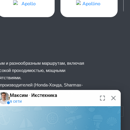
ным и разнообразным маршрутам, включая
ысокой проходимостью, мощными
пятствиями.
 производителей (Honda-Хонда, Sharmax-
так и опытных райдеров. Кроме того, в
же поддержку на всех этапах покупки и