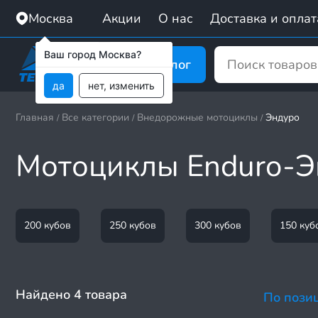
Москва
Акции
О нас
Доставка и оплат
Ваш город Москва?
Каталог
да
нет, изменить
Главная
Все категории
Внедорожные мотоциклы
Эндуро
/
/
/
Мотоциклы Enduro-Э
200 кубов
250 кубов
300 кубов
150 куб
Найдено 4 товара
По пози