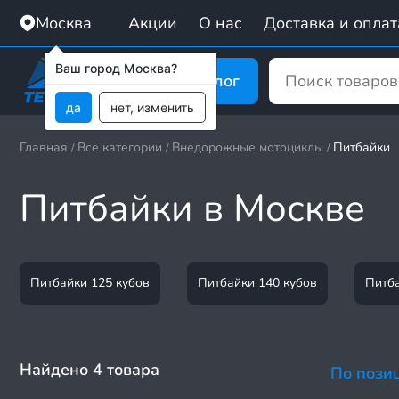
Москва
Акции
О нас
Доставка и оплат
Ваш город Москва?
Каталог
да
нет, изменить
Главная
Все категории
Внедорожные мотоциклы
Питбайки
/
/
/
Питбайки в Москве
Питбайки 125 кубов
Питбайки 140 кубов
Питба
Найдено 4 товара
По пози