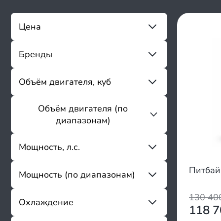
Цена
Бренды
От
До
Sharmax
Объём двигателя, куб
ABM
Shorner
Объём двигателя (по
От
До
Aman
диапазонам)
Apollino
Apollo
до 199
Мощность, л.с.
Ataki
200 - 300
Avantis
Питбай
Мощность (по диапазонам)
Bizon
От
До
BRZ
130 4
BSE
2 - 8
Охлаждение
118 
Butch
9 - 15