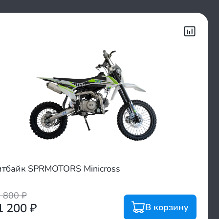
тбайк SPRMOTORS Minicross
4 800
₽
1 200
₽
В корзину