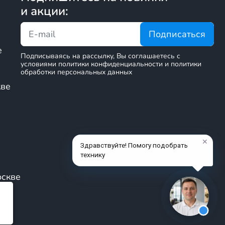
и акции:
Подписаться
опытных гонщиков, готовых к
е
Подписываясь на рассылку, Вы соглашаетесь c
условиями политики конфиденциальности и политики
обработки персональных данных
кве
включая защитные шлемы, перчатки и
оскве
 удобными для управления в сложных
твует быстрому реагированию на действия
 обеспечивают высокую скорость и