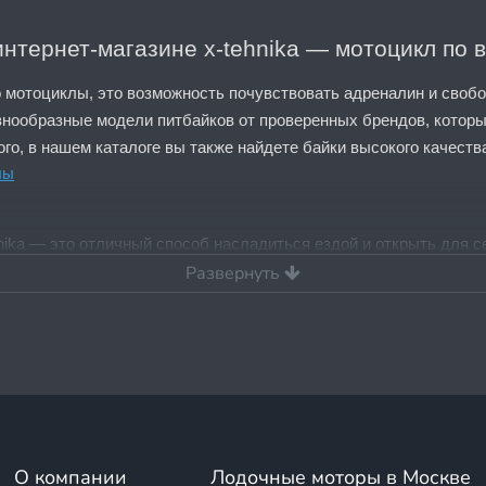
интернет-магазине x-tehnika — мотоцикл по 
 мотоциклы, это возможность почувствовать адреналин и свобод
знообразные модели питбайков от проверенных брендов, которы
го, в нашем каталоге вы также найдете байки высокого качеств
лы
ehnika — это отличный способ насладиться ездой и открыть для 
Развернуть
йков в магазине x-tehnika
дете:
ающих и подростков
— легкие и безопасные модели, идеально 
убов;
О компании
Лодочные моторы в Москве