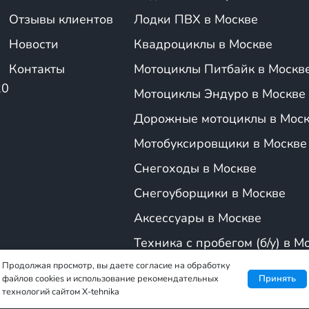
30 кг.
Отзывы клиентов
Лодки ПВХ в Москве
.
Новости
Квадроциклы в Москве
питбайки
— мощные и высокопроизводительные мотоциклы для 
Контакты
Мотоциклы Питбайк в Москв
20
уб.см.;
Мотоциклы Эндуро в Москве
Дорожные мотоциклы в Мос
50-175 кг;
ч.
Мотобуксировщики в Москве
Снегоходы в Москве
ровка
— все необходимое для безопасной и комфортной езды, 
Снегоуборщики в Москве
ва купить pitbike?
Аксессуары в Москве
Техника с пробегом (б/у) в М
ННОСТЬ
. Питбайки имеют компактные размеры, что делает их
е тропинки или городские улицы. Легкость конструкции способс
Продолжая просмотр, вы даете согласие на обработку
важно для начинающих.
файлов cookies и использование рекомендательных
Принять
технологий сайтом X-tehnika
ИТЕЛЬНОСТЬ
. Оснащенные мощными двигателями, такие мото