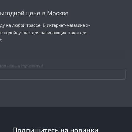
выгодной цене в Москве
у на любой трассе. В интернет-магазине x-
е подойдут как для начинающих, так и для
а:
себя новые горизонты!
подходящие для первых шагов в мире
Подпишитесь на новинки