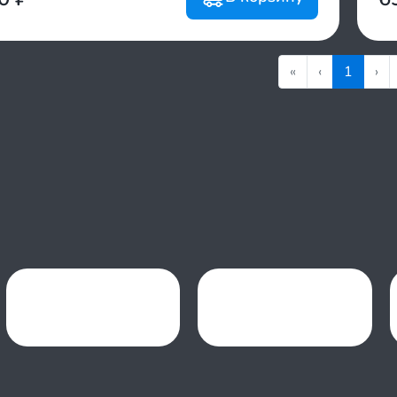
«
‹
1
›