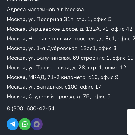
YCF
грузоподъемность: 1
1P62YML
Yiron
скорость: до 90 км/ч
Адреса магазинов в г. Москва
YX156FMJ
YPS
Москва, ул. Полярная 31в, стр. 1, офис 5
1P39FMB
Профессиональные 
Zuum
YX-160
соревнованиям:
Москва, Варшавское шоссе, д. 132А, к1, офис 42
Zuumav
YX1P60FMK
Москва, Новоясеневский проспект, д. 8с1, офис 
мощность: 140-160 к
CB200
вес: до 120 кг;
Москва, ул. 1-я Дубровская, 13ас1, офис 3
ZS161FMJ
грузоподъемность: 1
YX 1P54FMJ
Москва, ул. Бакунинская, 69 строение 1, офис 19
скорость: до 120 км/
156FMJ YX140
Москва, ул. Ташкентская, д. 28, стр. 1, офис 12
Daytona Anima FLX
Аксессуары и экипи
Москва, МКАД, 71-й километр, с16, офис 9
WH 125
запчасти.
157YMJ
Москва, ул. Западная, с100, офис 17
RACER
В чем преимущест
Москва, Студеный проезд, д. 7Б, офис 5
YX125E
ЛЕГКОСТЬ И МАНЕВРЕ
161FMJ
8 (800) 600-42-54
условиях, таких как узки
Hengshen F110
водителя, что особенно 
ZS-154FMI-3
ОТЛИЧНАЯ ПРОИЗВОД
153 FMI