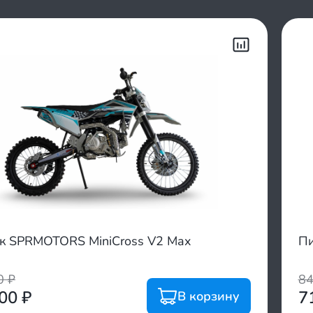
к SPRMOTORS MiniCross V2 Max
Пи
00
₽
8
700
₽
7
В корзину