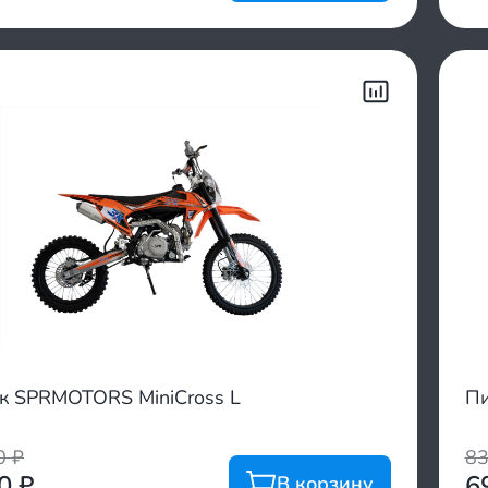
к SPRMOTORS MiniCross L
Пи
00
₽
8
00
₽
6
В корзину