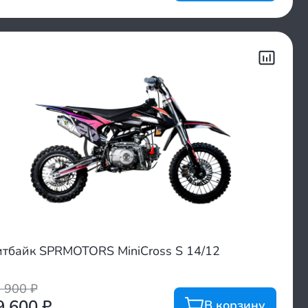
тбайк SPRMOTORS MiniCross S 14/12
3 900
₽
9 600
₽
В корзину