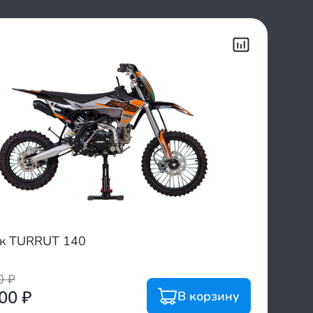
к TURRUT 140
00
₽
800
₽
В корзину