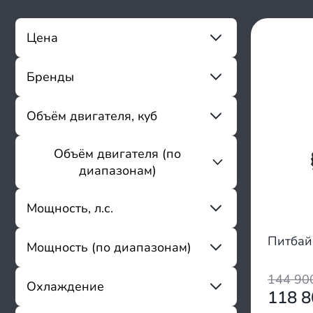
Цена
Бренды
От
До
Sharmax
Объём двигателя, куб
ABM
Shorner
Объём двигателя (по
От
До
Aman
диапазонам)
Apollino
Apollo
до 199
Мощность, л.с.
Ataki
200 - 300
Avantis
Питбай
Мощность (по диапазонам)
Bizon
От
До
BRZ
144 9
BSE
2 - 8
Охлаждение
118 
Butch
9 - 15