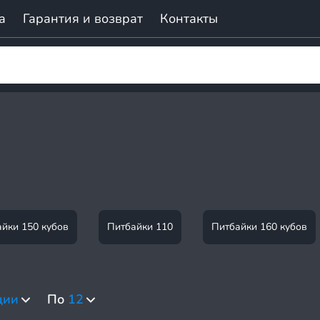
а
Гарантия и возврат
Контакты
йки 150 кубов
Питбайки 110
Питбайки 160 кубов
ции
По
12