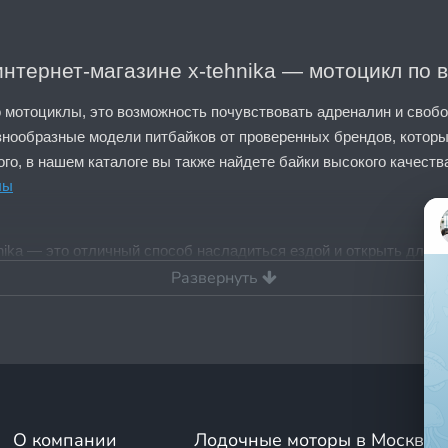
интернет-магазине x-tehnika — мотоцикл по 
 мотоциклы, это возможность почувствовать адреналин и свобод
знообразные модели питбайков от проверенных брендов, которы
го, в нашем каталоге вы также найдете байки высокого качеств
лы
ehnika — это отличный способ насладиться ездой и открыть для 
Развернуть
йков в магазине x-tehnika
дете:
ающих и подростков
— легкие и безопасные модели, идеально 
убов;
О компании
Лодочные моторы в Москве