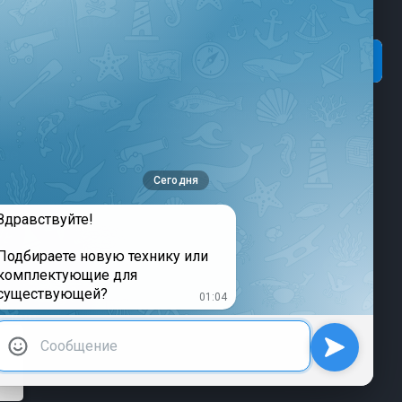
и акции:
Подписаться
опытных гонщиков, готовых к
е
Подписываясь на рассылку, Вы соглашаетесь c
условиями политики конфиденциальности и политики
обработки персональных данных
кве
включая защитные шлемы, перчатки и
оскве
 удобными для управления в сложных
твует быстрому реагированию на действия