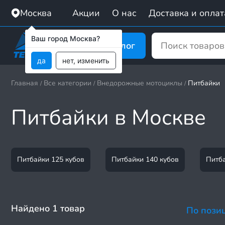
Москва
Акции
О нас
Доставка и оплат
Ваш город Москва?
Каталог
да
нет, изменить
Главная
Все категории
Внедорожные мотоциклы
Питбайки
/
/
/
Питбайки в Москве
Питбайки 125 кубов
Питбайки 140 кубов
Питба
Найдено 1 товар
По пози