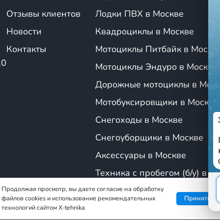
Отзывы клиентов
Лодки ПВХ в Москве
30 кг.
.
Новости
Квадроциклы в Москве
питбайки
— мощные и высокопроизводительные мотоциклы для 
Контакты
Мотоциклы Питбайк в Москв
20
Мотоциклы Эндуро в Москве
уб.см.;
Дорожные мотоциклы в Мос
Мотобуксировщики в Москве
50-175 кг;
ч.
Снегоходы в Москве
ровка
— все необходимое для безопасной и комфортной езды, 
Снегоуборщики в Москве
Аксессуары в Москве
ва купить pitbike?
Техника с пробегом (б/у) в М
ННОСТЬ
. Питбайки имеют компактные размеры, что делает их
Продолжая просмотр, вы даете согласие на обработку
е тропинки или городские улицы. Легкость конструкции способс
файлов cookies и использование рекомендательных
Принять
технологий сайтом X-tehnika
важно для начинающих.