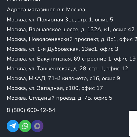
YCF
вес: до 70 кг;
1P62YML
Yiron
Адреса магазинов в г. Москва
грузоподъемность: 1
YX156FMJ
YPS
скорость: до 90 км/ч
Москва, ул. Полярная 31в, стр. 1, офис 5
1P39FMB
Zuum
YX-160
Москва, Варшавское шоссе, д. 132А, к1, офис 42
Профессиональные 
Zuumav
YX1P60FMK
соревнованиям:
Москва, Новоясеневский проспект, д. 8с1, офис 
CB200
Москва, ул. 1-я Дубровская, 13ас1, офис 3
мощность: 140-160 к
ZS161FMJ
вес: до 120 кг;
YX 1P54FMJ
Москва, ул. Бакунинская, 69 строение 1, офис 19
грузоподъемность: 1
156FMJ YX140
Москва, ул. Ташкентская, д. 28, стр. 1, офис 12
скорость: до 120 км/
Daytona Anima FLX
Москва, МКАД, 71-й километр, с16, офис 9
WH 125
Аксессуары и экипи
157YMJ
Москва, ул. Западная, с100, офис 17
запчасти.
RACER
Москва, Студеный проезд, д. 7Б, офис 5
YX125E
В чем преимущест
161FMJ
8 (800) 600-42-54
ЛЕГКОСТЬ И МАНЕВРЕ
Hengshen F110
условиях, таких как узки
ZS-154FMI-3
водителя, что особенно 
153 FMI