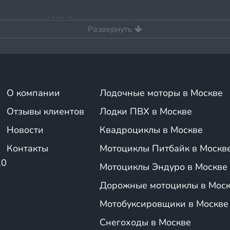
оциклов (ATV) в каталоге интернет-магазина 
Развернуть
едующие типы квадроциклов:
роциклы
: идеально подходят для тех, кто ищет скорость и мане
О компании
Лодочные моторы в Москве
Отзывы клиентов
Лодки ПВХ в Москве
роциклы (утилитарники)
: предназначены для работы и перевоз
ностью;
Новости
Квадроциклы в Москве
адроциклы
: созданы для длительных поездок по сложным марш
Контакты
Мотоциклы Питбайк в Москв
бом покрытии;
клы
: легкие и безопасные модели, которые подойдут для юных 
20
Мотоциклы Эндуро в Москве
каких целей вы планируете использовать технику. Если вам ну
Дорожные мотоциклы в Мос
 на
спортивные модели
, которые обеспечивают высокую скоро
Мотобуксировщики в Москве
боты или перевозки грузов,
утилитарные квадроциклы
станут
ности.
Снегоходы в Москве