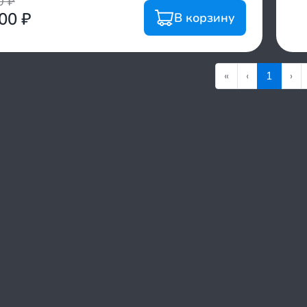
00
₽
700
₽
В корзину
«
‹
1
›