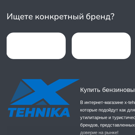
Jhtovon
JM
Ищете конкретный бренд?
Kawasaki
Kayo
KTA
Kugoo
Lifan
Linhai
Linhai-Yamaha
Item
Linkо
1
Loncin
of
Mikilon
99
Motax
Купить бензиновы
Motoland
Motorhead
В интернет-магазине x-te
Mowgli
которые подойдут как для
MZ
утилитарные и туристиче
Neo
брендов, представленных
Nissamaran
доверие на рынке!