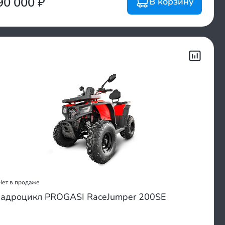
90 000
₽
В корзину
Нет в продаже
адроцикл PROGASI RaceJumper 200SE