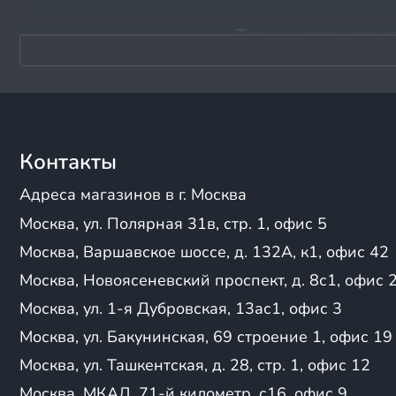
Nord
Polaris
Типы и виды квадр
Progasi
QJ
лучшую модель?
Racer
Raptor
Наш каталог включает сл
Rato
спортивные квад
Контакты
Regulmoto
активного отдыха;
RM(Русская механика)
Адреса магазинов в г. Москва
утилитарные квад
RMoto
надежностью и проч
Москва, ул. Полярная 31в, стр. 1, офис 5
Rockot
туристические кв
RRF
Москва, Варшавское шоссе, д. 132А, к1, офис 42
безопасность на лю
RZMoto
детские квадроци
Москва, Новоясеневский проспект, д. 8с1, офис 
Segway
Москва, ул. 1-я Дубровская, 13ас1, офис 3
Shark
Сначала определите, для 
SSSR
Москва, ул. Бакунинская, 69 строение 1, офис 19
гонок, обратите внимание
Stalker
надежное средство для ра
Москва, ул. Ташкентская, д. 28, стр. 1, офис 12
Stels
прочности и функциональ
Москва, МКАД, 71-й километр, с16, офис 9
Suborbox