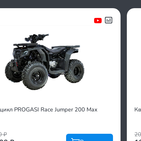
цикл PROGASI Race Jumper 200 Max
Кв
00
₽
2