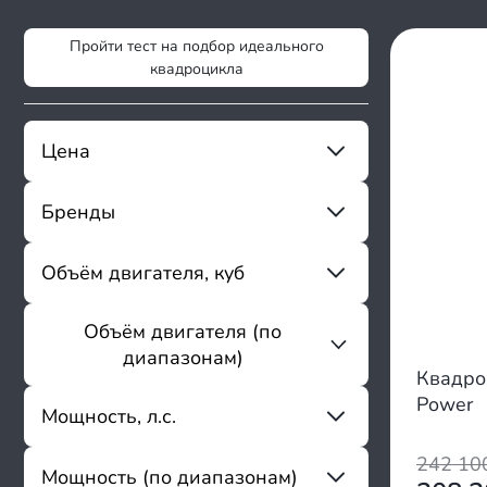
Пройти тест на подбор идеального
квадроцикла
Цена
Бренды
От
До
Sharmax
Объём двигателя, куб
Magnum Pro
Shorner
Объём двигателя (по
От
До
Tiger
диапазонам)
ABM
Квадро
Aeon
Power
До 49
Мощность, л.с.
Access
50 - 124
Adly
125 - 149
242 1
Мощность (по диапазонам)
AFC
От
До