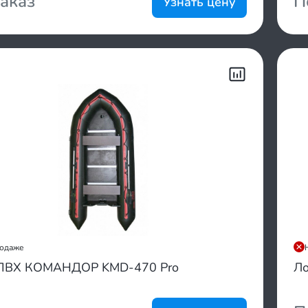
аказ
П
Узнать цену
родаже
ПВХ КОМАНДОР KMD-470 Pro
Ло