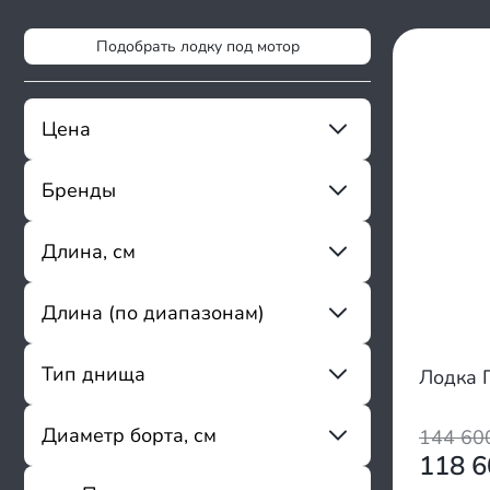
Подобрать лодку под мотор
Цена
Бренды
От
До
Stormline
Длина, см
Андромеда (Andromeda)
Тритон
Длина (по диапазонам)
От
До
Magnum Pro
AirLayer
до 259
Тип днища
Лодка 
Sharmax
260 - 284
Atlantic Boats
285 - 340
Aquilon
Надувное, высокого давления
Диаметр борта, см
144 6
341 - 380
Azimut
Надувное, низкого давления
118 
381 - 430
Annkor
Алюминиевые пайолы