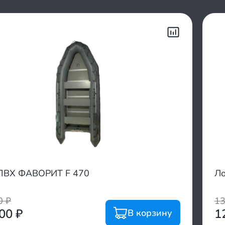
ПВХ ФАВОРИТ F 470
Ло
00
₽
1
600
₽
1
В корзину