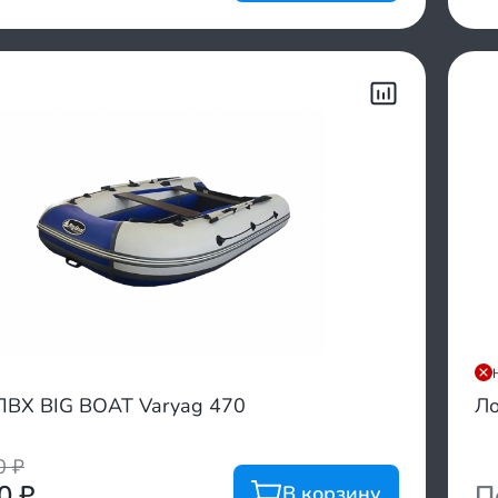
ПВХ BIG BOAT Varyag 470
Ло
00
₽
00
₽
П
В корзину