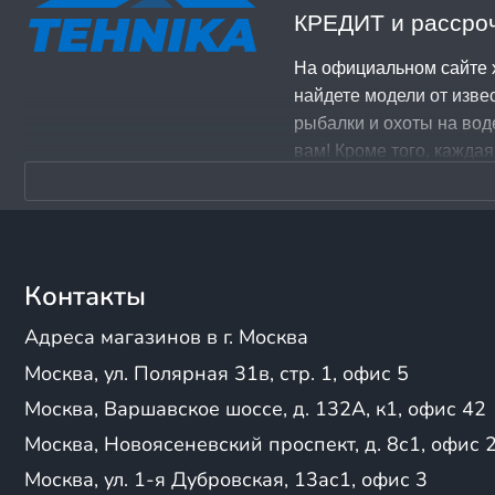
Сапфир
1100/1700
КРЕДИТ и рассроч
СкайРа
1110/1100
Чирок
900/1000
На официальном сайте x
ProfMarine
найдете модели от изве
Выдра
рыбалки и охоты на вод
Ковчег
вам! Кроме того, каждая
Лидер
Вы можете купить мотор
Пилот
документов. Кроме того
Тонар
Звоните и купите лодку 
Гелиос
Добрыня
СПЕЦПРЕДЛОЖЕНИЯ 
Контакты
Волга
Гавиал
Адреса магазинов в г. Москва
Дека
лодок 470 под мо
Москва, ул. Полярная 31в, стр. 1, офис 5
Дикий
ДМБ
Мы предлагаем нашим по
Москва, Варшавское шоссе, д. 132А, к1, офис 42
Инзер
магазине x-tehnika, в т
Москва, Новоясеневский проспект, д. 8с1, офис 
Кайман
купить лодку под мотор
Москва, ул. 1-я Дубровская, 13ас1, офис 3
Колибри
выгодно уже сегодня!