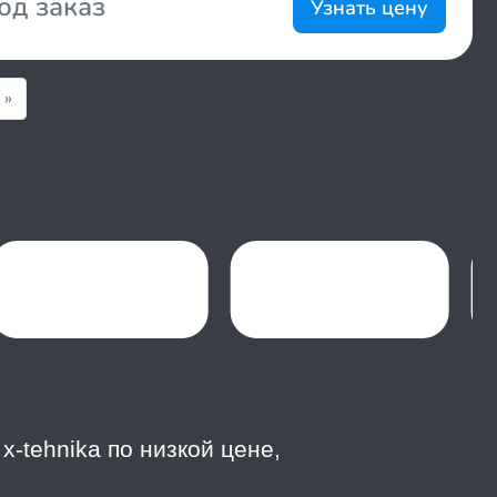
од заказ
Узнать цену
»
x-tehnika по низкой цене,