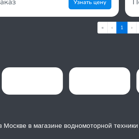
аказ
П
Узнать цену
«
‹
1
›
в Москве в магазине водномоторной техники 