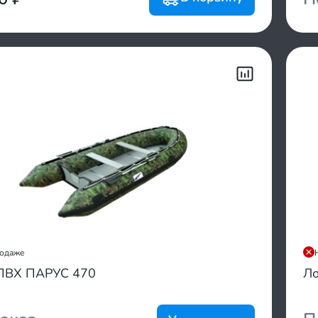
родаже
ПВХ ПАРУС 470
Л