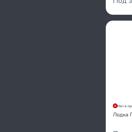
Под з
RiverBoats
1000/1200
SibRiver
750/800
Sea Pro
950/1100
Silverado
800/900
Siberia
1100/1400
Solar
1300/1300
Sonata
850/900
Speeda
950/1000
Stefa
900/1200
Stel
1200/1400
Sun Marine
1400/1600
Tadpole
1100/1350
Tulin
1000/1400
Urex
850/1200
X-river
1000/1100
Нет в п
Yachtman
850/1050
Лодка 
Yamaran
650/650
Yachtmarin
750/1240
YarBoat