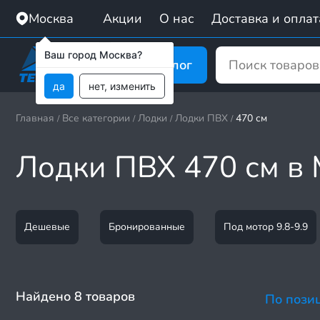
Москва
Акции
О нас
Доставка и оплат
Ваш город Москва?
Каталог
да
нет, изменить
Главная
Все категории
Лодки
Лодки ПВХ
470 см
/
/
/
/
Лодки ПВХ 470 см в
Дешевые
Бронированные
Под мотор 9.8-9.9
Найдено 8 товаров
По пози