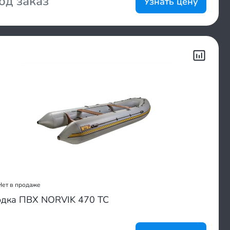
од заказ
Узнать цену
Нет в продаже
дка ПВХ NORVIK 470 TC