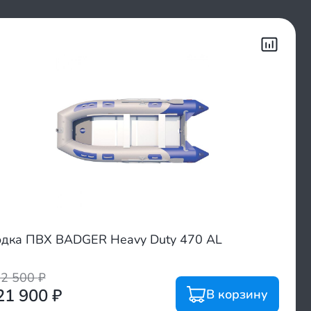
дка ПВХ BADGER Heavy Duty 470 AL
32 500
₽
21 900
₽
В корзину