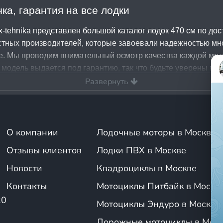
ка, гарантия на все лодки
-tehnika представлен большой каталог лодок 470 см по до
стных производителей, которые завоевали надежностью мно
е. Мы проводим внимательный осмотр качества каждой мод
 модель выдается под гарантию, так что будьте уверены в 
ную лодку в кредит и рассрочку. В нашем магазине дейст
Развернуть
, менеджеры и консультанты готовы помочь составить их на
470 прямо сейчас!
на лодки ПВХ 470 см в Москве в магазине 
О компании
Лодочные моторы в Москве
Отзывы клиентов
Лодки ПВХ в Москве
тор
Новости
Квадроциклы в Москве
стоянным клиентам, новым клиентам и всем, кто с нами з
Контакты
Мотоциклы Питбайк в Москв
ом числе и скидки на лодки 470 см. Мы часто проводим акци
20
Мотоциклы Эндуро в Москве
 по самой низкой цене. Следите за нашими акциями. Не упус
Дорожные мотоциклы в Мос