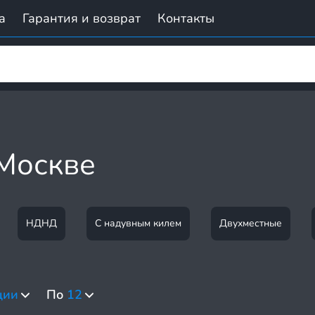
а
Гарантия и возврат
Контакты
 Москве
НДНД
С надувным килем
Двухместные
ции
По
12