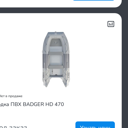
Нет в продаже
дка ПВХ BADGER HD 470
од заказ
Узнать цену