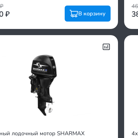
₽
4
00
₽
3
В корзину
тный лодочный мотор SHARMAX
4х