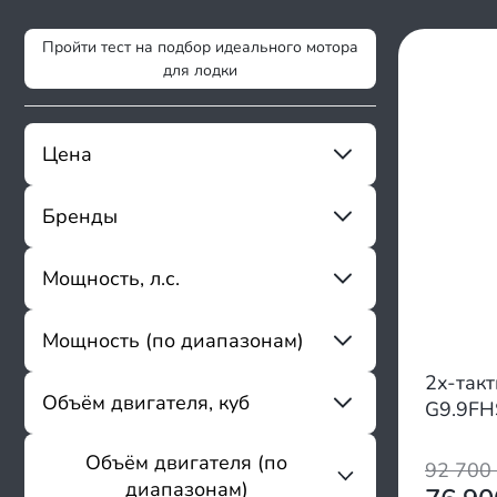
Пройти тест на подбор идеального мотора
для лодки
Цена
Бренды
От
До
Mikatsu
Мощность, л.с.
Sharmax
Magnum Pro
Мощность (по диапазонам)
От
До
Allfa
Apache
2х-так
до 3.9
Объём двигателя, куб
Avantis
G9.9FH
4 - 6.9
Baikal
7 - 9.8
Bossland
Объём двигателя (по
От
До
92 700
9.9 - 20
Breeze
диапазонам)