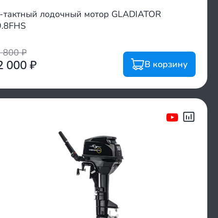
-тактный лодочный мотор GLADIATOR
.8FHS
2 800
₽
2 000
₽
В корзину