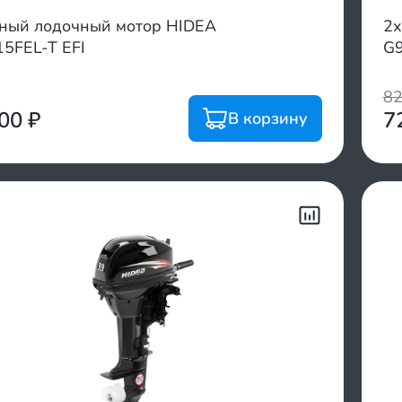
тный лодочный мотор HIDEA
2х
5FEL-T EFI
G9
8
100
₽
7
В корзину