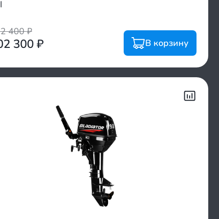
I
62 400
₽
02 300
₽
В корзину