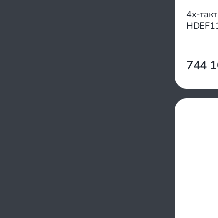
4х-так
HDEF11
744 