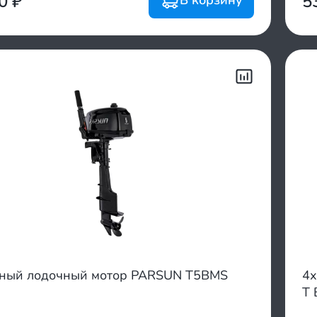
00
₽
5
тный лодочный мотор PARSUN T5BMS
4х
T 