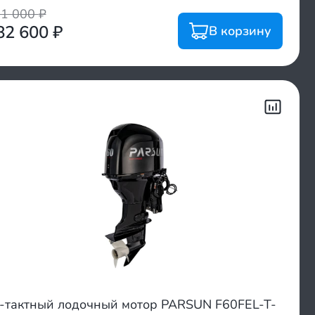
61 000
₽
82 600
₽
В корзину
-тактный лодочный мотор PARSUN F60FEL-T-