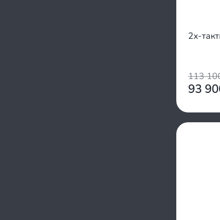
2х-так
113 1
93 9