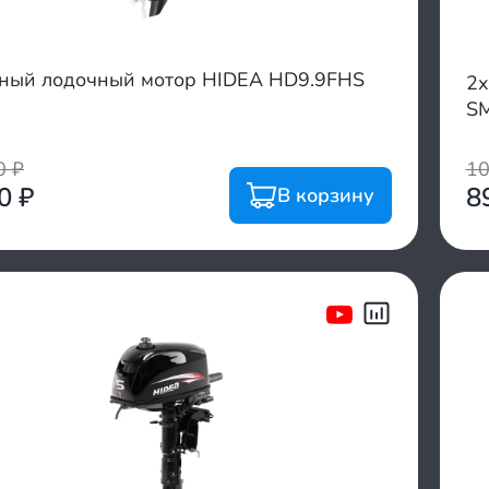
тный лодочный мотор HIDEA HD9.9FHS
2х
S
00
₽
1
00
₽
8
В корзину