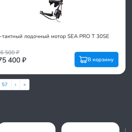
-тактный лодочный мотор SEA PRO T 30SE
16 500
₽
75 400
₽
В корзину
57
›
»