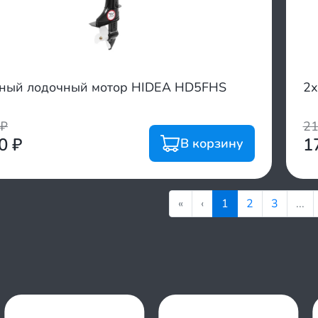
тный лодочный мотор HIDEA HD5FHS
2х
₽
2
00
₽
1
В корзину
«
‹
1
2
3
...