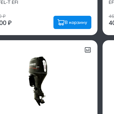
EL-T EFI
EF
00
₽
4
900
₽
4
В корзину