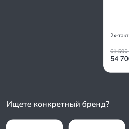
2х-так
61 500
54 7
Ищете конкретный бренд?