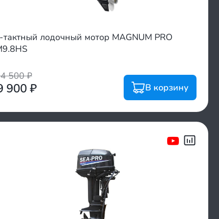
-тактный лодочный мотор MAGNUM PRO
M9.8HS
04 500
₽
9 900
₽
В корзину