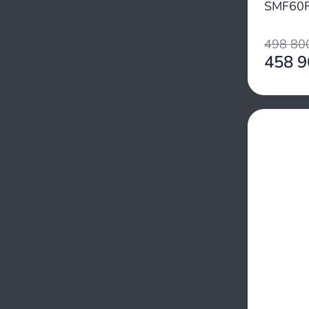
Troll
SMF60F
Waterman
Yadao
498 8
Yamabisi
458 
Yamaha
Yamer
Zongshen
Пуля
Фрегат