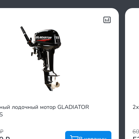
тный лодочный мотор GLADIATOR
2х
S
₽
6
В корзину