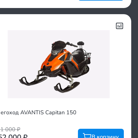
егоход AVANTIS Capitan 150
71 000
₽
52 000
₽
В корзину