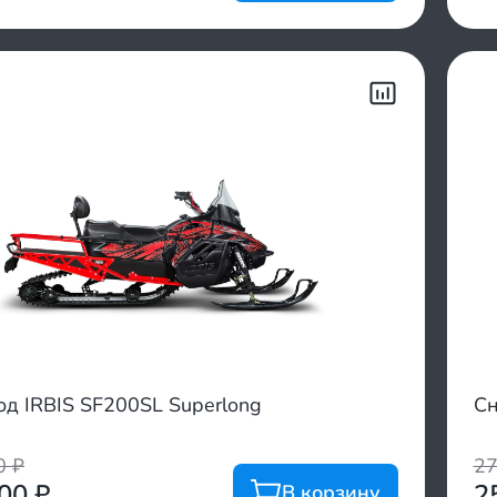
од IRBIS SF200SL Superlong
Сн
00
₽
2
100
₽
2
В корзину