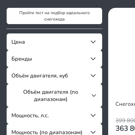
Пройти тест на подбор идеального
снегохода
Цена
Бренды
От
До
Sharmax
Объём двигателя, куб
ABM
Alpine
Объём двигателя (по
От
До
Apache
диапазонам)
Arctic Cat
Снегох
Armada
до 148
Мощность, л.с.
Artelv
399 8
149 - 300
Ataki
363 
301 - 800
Мощность (по диапазонам)
Avantis
От
До