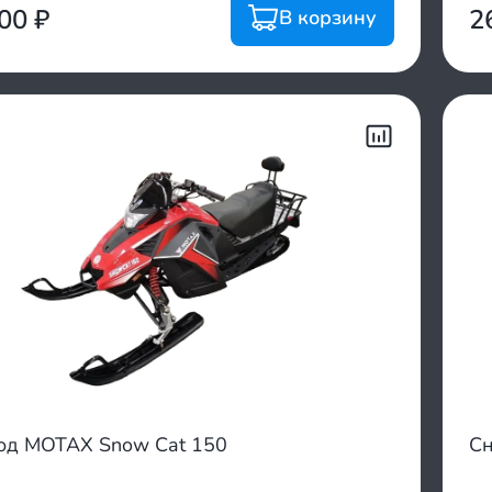
900
₽
2
В корзину
од MOTAX Snow Cat 150
Сн