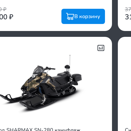
00
₽
3
800
₽
3
В корзину
од SHARMAX SN-280 камуфляж
Сн