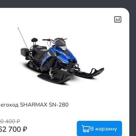
егоход SHARMAX SN-280
20 400
₽
62 700
₽
В корзину