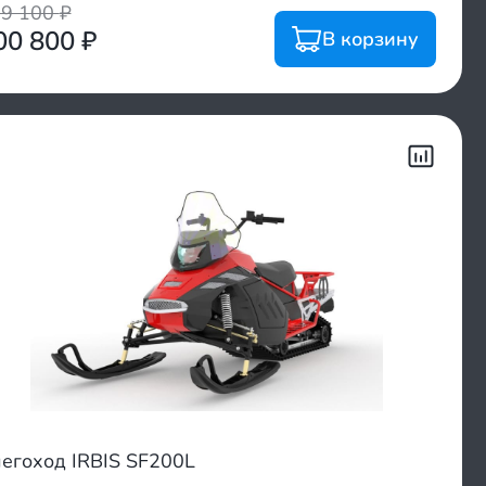
69 100
₽
00 800
₽
В корзину
егоход IRBIS SF200L