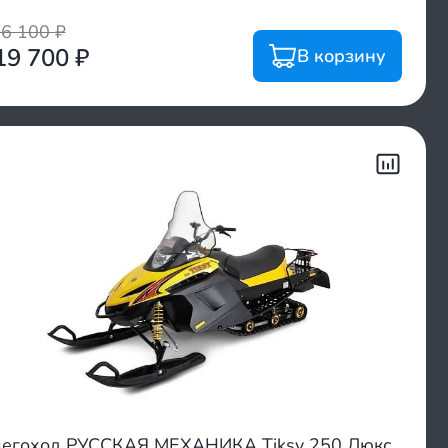
76 100
₽
19 700
₽
В корзину
егоход РУССКАЯ МЕХАНИКА Tiksy 250 Люкс