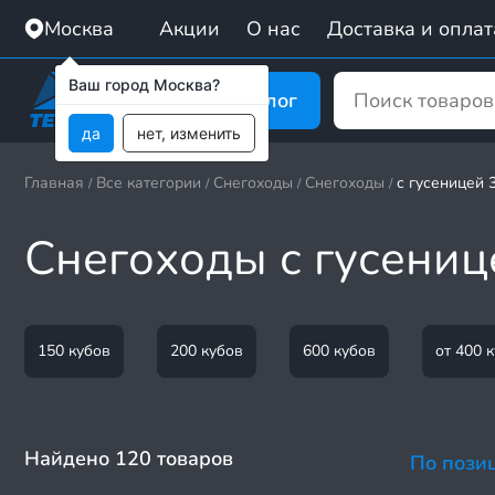
Москва
Акции
О нас
Доставка и оплат
Ваш город Москва?
Каталог
да
нет, изменить
Главная
Все категории
Снегоходы
Снегоходы
с гусеницей 
/
/
/
/
Снегоходы с гусениц
150 кубов
200 кубов
600 кубов
от 400 
Найдено 120 товаров
По пози