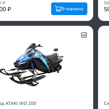
00
₽
5
200
₽
5
В корзину
од ATAKI WD 200
Сн