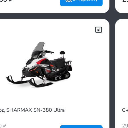
од SHARMAX SN-380 Ultra
Сн
00
₽
2