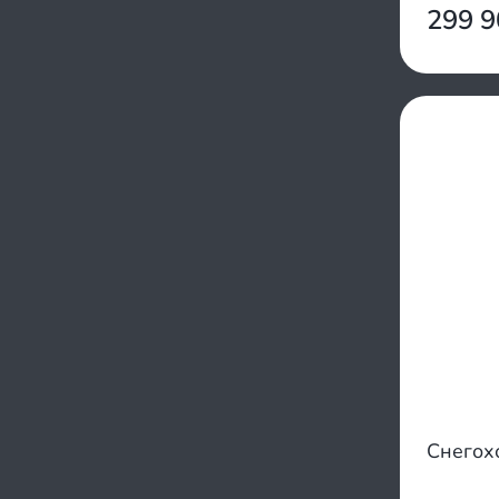
Шихан
299 
Снегох