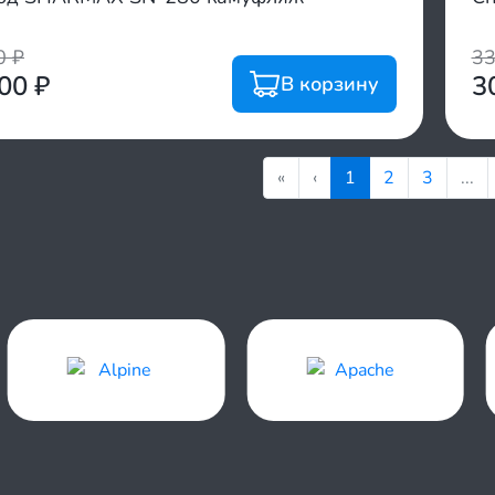
00
₽
3
700
₽
3
В корзину
«
‹
1
2
3
...