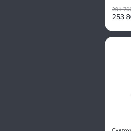
291 7
253 
Снегох