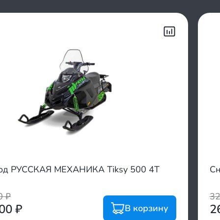
од РУССКАЯ МЕХАНИКА Tiksy 500 4Т
Сн
00
₽
3
800
₽
2
В корзину