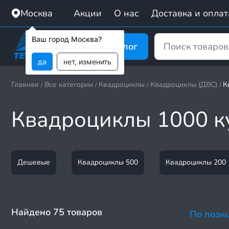
Москва
Акции
О нас
Доставка и оплат
Ваш город Москва?
Каталог
да
нет, изменить
Главная
Все категории
Квадроциклы
Квадроциклы (ДВС)
К
/
/
/
/
Квадроциклы 1000 к
Дешевые
Квадроциклы 500
Квадроциклы 200
Найдено 75 товаров
По пози