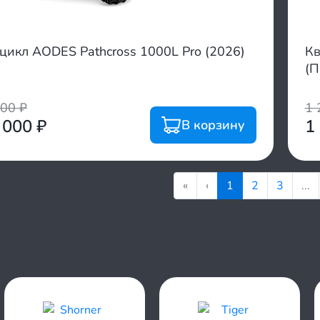
цикл AODES Pathcross 1000L Pro (2026)
Кв
(П
800
₽
1 
 000
₽
1
В корзину
«
‹
1
2
3
...