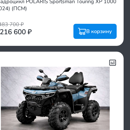
адроцикл POLARIS Sportsman Touring XP 1000
024) (ПСМ)
483 700
₽
 216 600
₽
В корзину