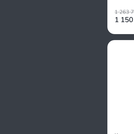
Jhtovon
JM
1 263 
Kawasaki
1 150
Kayo
KTA
Kugoo
Lifan
Linhai
Linhai-Yamaha
Linkо
Loncin
Mikilon
Motax
Motoland
Motorhead
Mowgli
MZ
Neo
Nissamaran