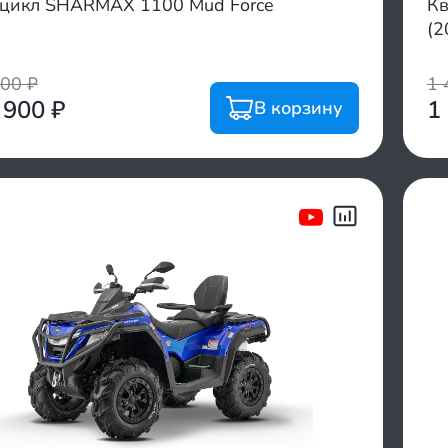
цикл SHARMAX 1100 Mud Force
Кв
(2
100
₽
1 
 900
₽
1
В корзину