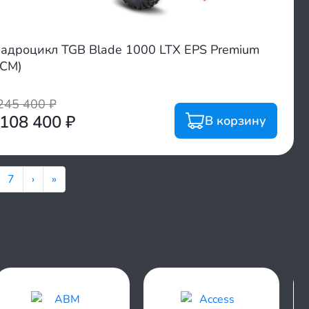
адроцикл TGB Blade 1000 LTX EPS Premium
СМ)
245 400
₽
 108 400
₽
В корзину
7
›
»