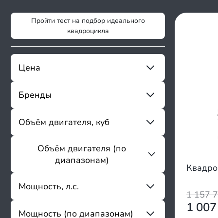
Пройти тест на подбор идеального
квадроцикла
Цена
Бренды
От
До
Sharmax
Объём двигателя, куб
Magnum Pro
Shorner
Объём двигателя (по
От
До
Tiger
диапазонам)
ABM
Квадро
Aeon
До 49
Мощность, л.с.
Access
1 157 
50 - 124
Adly
1 007
125 - 149
Мощность (по диапазонам)
AFC
От
До