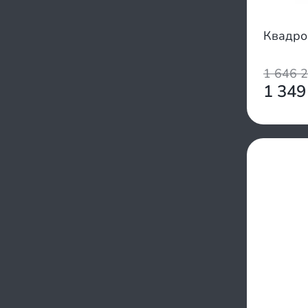
SYM
Tao Motor
Квадро
TGB
Troxus
1 646 
Universal
1 349
Volkan
Wels
White Siberia
Yacota
Yamaha
Zongshen
Инкомоторс
Мотомир
Русквадро
Сокол
Таврида