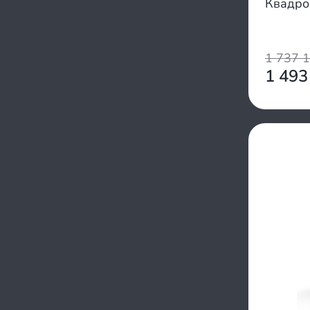
Квадро
Nord
Polaris
Progasi
1 737 
QJ
1 493
Racer
Raptor
Rato
Regulmoto
RM(Русская механика)
RMoto
Rockot
RRF
RZMoto
Segway
Shark
SSSR
Stalker
Stels
Suborbox