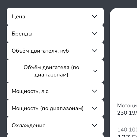
Цена
Бренды
От
До
Sharmax
Объём двигателя, куб
AJ1
Ajerra
Объём двигателя (по
От
До
Ataki
диапазонам)
Apollo
Apollino
до 199
Мощность, л.с.
Avantis
200 - 300
Beta
301 - 600
Мотоци
Мощность (по диапазонам)
BTM
От
До
230 19
Baige
BRZ
2 - 8
Охлаждение
140 1
BSE
9 - 15