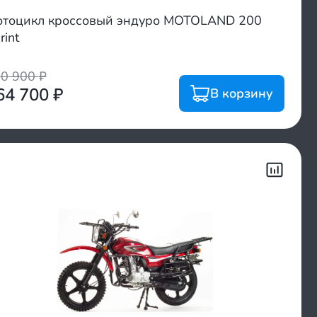
тоцикл кроссовый эндуро MOTOLAND 200
rint
00 900
₽
64 700
₽
В корзину