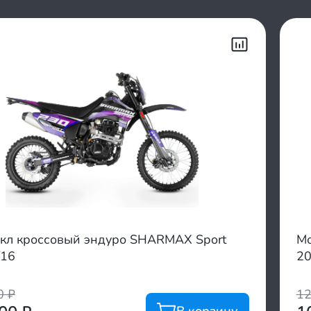
кл кроссовый эндуро SHARMAX Sport
Мо
/16
20
00
₽
1
В корзину