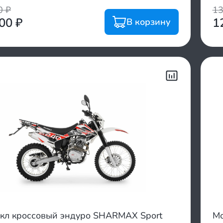
00
₽
1
500
₽
1
В корзину
кл кроссовый эндуро SHARMAX Sport
Мо