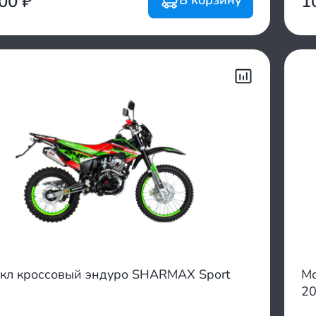
500
₽
1
кл кроссовый эндуро SHARMAX Sport
Мо
2