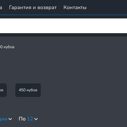
а
Гарантия и возврат
Контакты
0 кубов
е
ов
450 кубов
ции
По
12