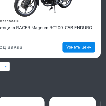
Нет в продаже
отоцикл RACER Magnum RC200-C5B ENDURO
од заказ
Узнать цену
»