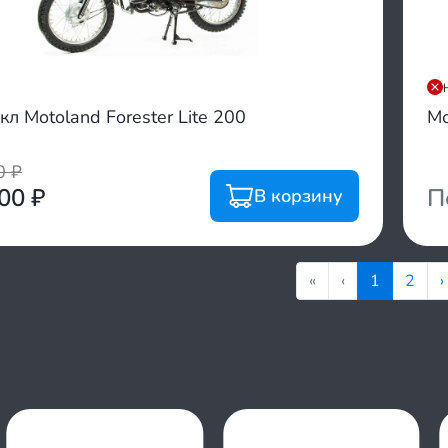
л Motoland Forester Lite 200
М
00
₽
400
₽
П
В корзину
«
‹
1
2
›