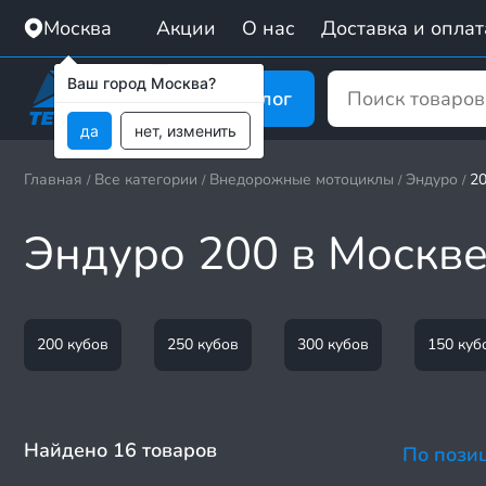
Москва
Акции
О нас
Доставка и оплат
Ваш город Москва?
Каталог
да
нет, изменить
Главная
Все категории
Внедорожные мотоциклы
Эндуро
20
/
/
/
/
Эндуро 200 в Москв
200 кубов
250 кубов
300 кубов
150 куб
Найдено 16 товаров
По пози