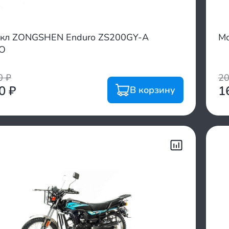
кл ZONGSHEN Enduro ZS200GY-A
Мо
O
00
₽
2
00
₽
1
В корзину