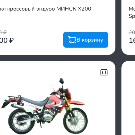
кл кроссовый эндуро МИНСК X200
Мо
Sp
00
₽
2
800
₽
1
В корзину