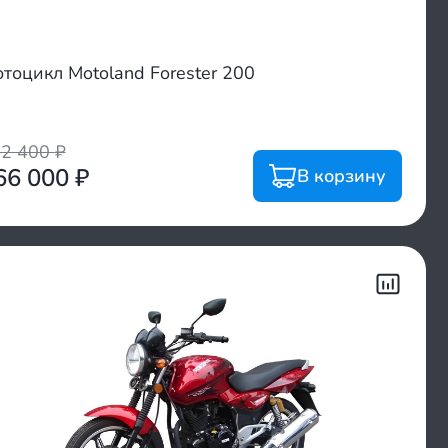
тоцикл Motoland Forester 200
02 400
₽
66 000
₽
В корзину