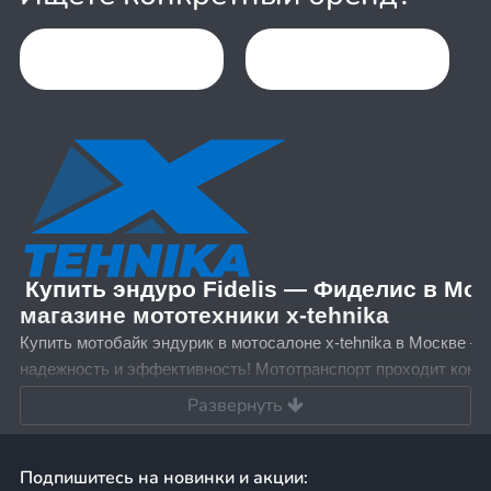
Item
1
of
88
Купить эндуро Fidelis — Фиделис в Мос
магазине мототехники x-tehnika
Купить мотобайк эндурик в мотосалоне x-tehnika в Москве —
надежность и эффективность! Мототранспорт проходит контр
этапе производства, что гарантирует прочность и долговечн
Развернуть
эндуро. Наши специалисты помогут выбрать подходящую мо
вашими потребностями.
Все акции в интернет-магазине x-tehnik
Подпишитесь на новинки и акции: