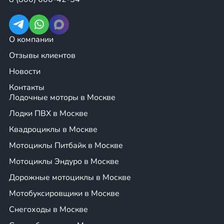
Тип подвески
хорошую управляемость на нер
задняя маятниковая подвеска
(
дорогой и комфорт при движен
О компании
маршрутам).
Отзывы клиентов
Убедитесь, что мотоцикл подходит ва
Новости
Размер и вес
для обеспечения безопасности и удо
Контакты
представлены
модели от 60 до 140 к
Лодочные моторы в Москве
Отзывы о
Ознакомьтесь с мнениями других вла
Лодки ПВХ в Москве
производителе и
качестве мотоцикла.
Квадроциклы в Москве
модели
Мотоциклы Питбайк в Москве
Рассмотрите модели с современными
Технологические
как система контроля тяги или ABS,
Мотоциклы Эндуро в Москве
особенности
безопасность.
Дорожные мотоциклы в Москве
Проверьте возможность модификации
Кастомизация
Мотобуксировщики в Москве
нужды и предпочтения.
Оцените, насколько легко и недорого
Снегоходы в Москве
Обслуживание
ремонтировать выбранную модель.