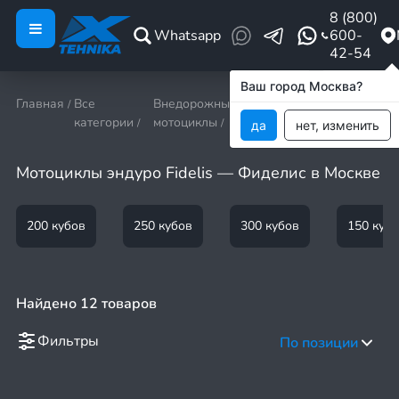
8 (800)
Whatsapp
600-
42-54
Ваш город Москва?
Главная
Все
Внедорожные
Эндуро
Эндуро
/
/
категории
мотоциклы
/
/
да
нет, изменить
Мотоциклы эндуро Fidelis — Фиделис в Москве
200 кубов
250 кубов
300 кубов
150 куб
Найдено 12 товаров
Фильтры
По позиции