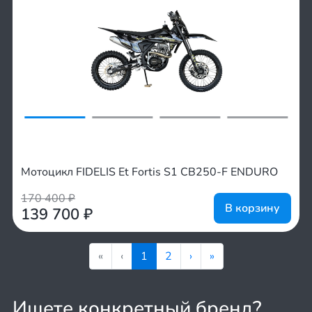
Мотоцикл FIDELIS Et Fortis S1 CB250-F ENDURO
170 400
₽
В корзину
139 700
₽
«
‹
1
2
›
»
Ищете конкретный бренд?