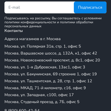
выгодная покупка эндуро мотоцикла Fid
Подписаться
Мы гарантируем низкие цены благодаря прямым поставкам о
квалифицированным специалистам, что позволяет нам прово
Подписываясь на рассылку, Вы соглашаетесь c условиями
предлагать большие скидки. Следите за акциями на нашем са
политики конфиденциальности и политики обработки
персональных данных
мотоцикл Fidelis выгодно прямо сегодня!
Контакты
Как выбрать эндурик Фиделис в магазине x-teh
Адреса магазинов в г. Москва
Москва, ул. Полярная 31в, стр. 1, офис 5
Рекомендация
Описание
Москва, Варшавское шоссе, д. 132А, к1, офис 42
Если вы планируете использовать
мо
Москва, Новоясеневский проспект, д. 8с1, офис 20
Определите цель
выбирайте модели с двигателем
от 2
Москва, ул. 1-я Дубровская, 13ас1, офис 3
использования
Для
спортивной
езды подойдут мот
Москва, ул. Бакунинская, 69 строение 1, офис 19
400 кубов.
Москва, ул. Ташкентская, д. 28, стр. 1, офис 12
Обратить внимание на
Подберите мощность в зависимости о
мощность двигателя
стиля езды.
Москва, МКАД, 71-й километр, с16, офис 9
Удобная подвеска важна для комфорт
Москва, ул. Западная, с100, офис 17
местности. Для эндуро мотоциклов 
Москва, Студеный проезд, д. 7Б, офис 5
подвески:
8 (800) 600-42-54
передняя телескопическая под