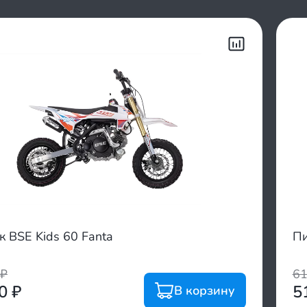
 BSE Kids 60 Fanta
Пи
₽
6
00
₽
5
В корзину