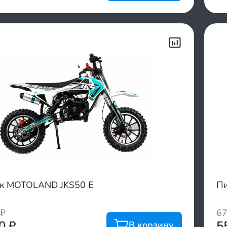
к MOTOLAND JKS50 E
Пи
₽
6
00
₽
5
В корзину