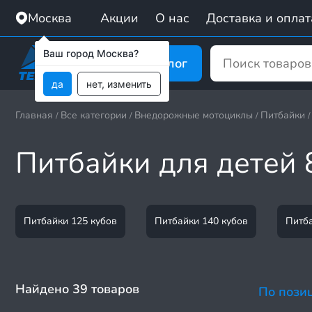
Москва
Акции
О нас
Доставка и оплат
Ваш город Москва?
Каталог
да
нет, изменить
Главная
Все категории
Внедорожные мотоциклы
Питбайки
/
/
/
/
Питбайки для детей 
Питбайки 125 кубов
Питбайки 140 кубов
Питба
Найдено 39 товаров
По пози