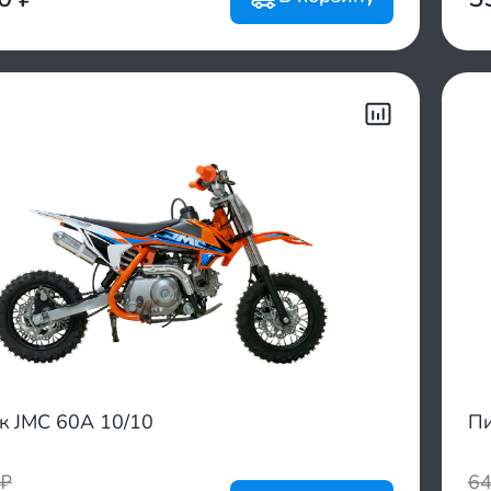
к JMC 60A 10/10
Пи
₽
6