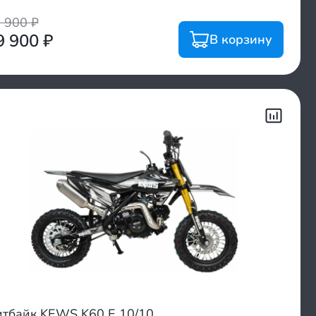
0 900
₽
9 900
₽
В корзину
тбайк KEWS K60 E 10/10