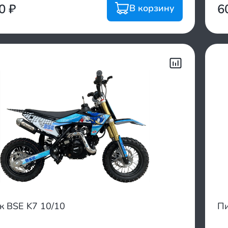
00
₽
6
В корзину
к BSE K7 10/10
Пи