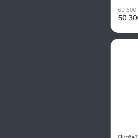
ZS 1P62YML-2
ZS190
60 600
XY156FMJ
50 3
XY153FMI
HS152FMH
162 FMJ
Yinxiang 4T 152FMI
YX 125 1P53FMI
ZS1P44FMC
LX162FMJ
YX154FMM
1P41FMI
Zongshen ZS155
Zongshen
ZS 154FMI-2
YX 1P52FMI
ZS1P39QMB
Zongshen 190
YX 140cc 156FMJ
Питбай