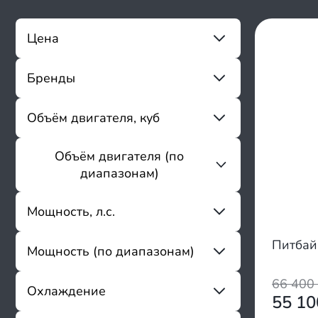
Цена
Бренды
От
До
Sharmax
Объём двигателя, куб
ABM
Shorner
Объём двигателя (по
От
До
Aman
диапазонам)
Apollino
Apollo
до 199
Мощность, л.с.
Ataki
200 - 300
Avantis
Питбайк
Мощность (по диапазонам)
Bizon
От
До
BRZ
66 400
BSE
2 - 8
Охлаждение
55 1
Butch
9 - 15