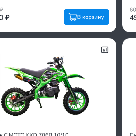
₽
6
00
₽
4
В корзину
к С.МОТО KXD 706B 10/10
Пи