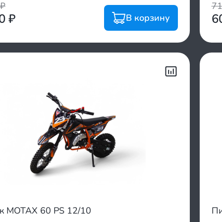
₽
7
00
₽
6
В корзину
к MOTAX 60 PS 12/10
Пи