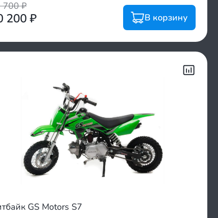
1 700
₽
0 200
₽
В корзину
тбайк GS Motors S7