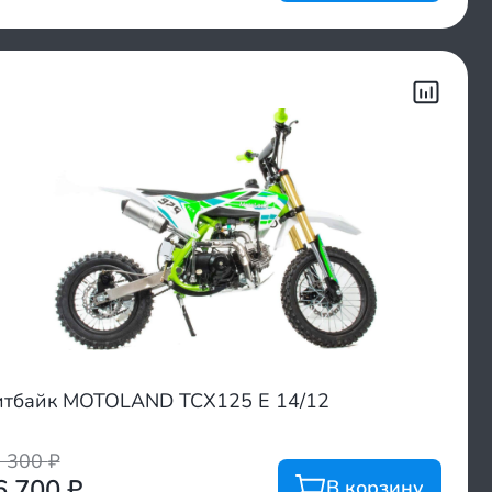
тбайк MOTOLAND TCX125 E 14/12
3 300
₽
6 700
₽
В корзину