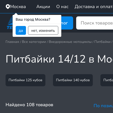
Москва
Акции
О нас
Доставка и оплат
Ваш город Москва?
Каталог
да
нет, изменить
Главная
Все категории
Внедорожные мотоциклы
Питбайки
/
/
/
/
Питбайки 14/12 в Мо
Питбайки 125 кубов
Питбайки 140 кубов
Питба
Найдено 108 товаров
По пози