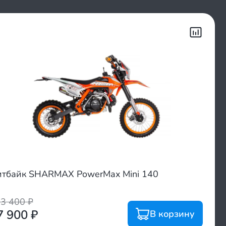
тбайк SHARMAX PowerMax Mini 140
03 400
₽
7 900
₽
В корзину