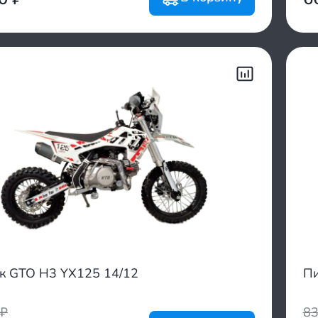
к GTO H3 YX125 14/12
Пи
₽
8