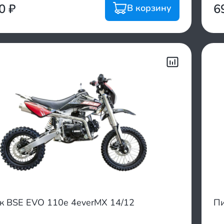
00
₽
6
В корзину
к BSE EVO 110e 4everMX 14/12
Пи