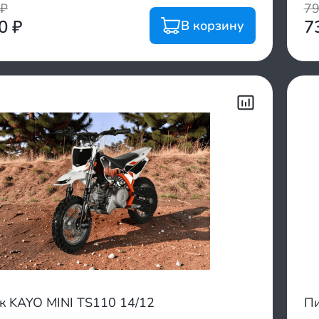
₽
7
00
₽
7
В корзину
к KAYO MINI TS110 14/12
Пи