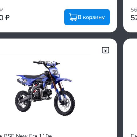
₽
5
00
₽
5
В корзину
к BSE New Era 110e
Пи