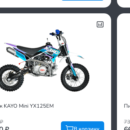
к KAYO Mini YX125EM
Пи
₽
7
00
₽
6
В корзину