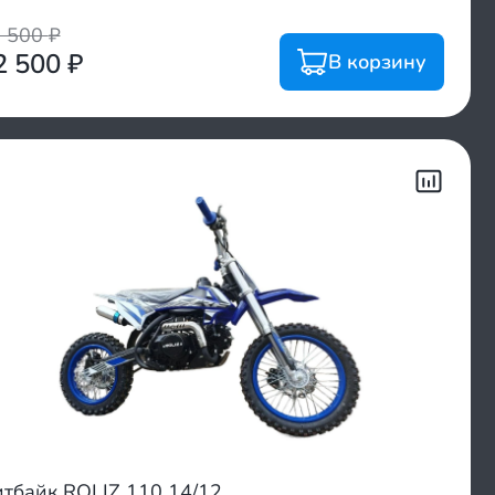
6 500
₽
2 500
₽
В корзину
тбайк ROLIZ 110 14/12