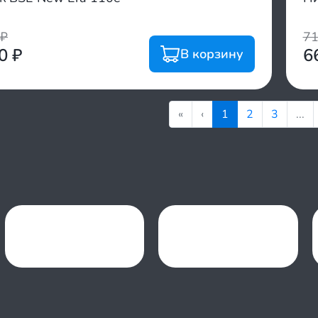
₽
7
00
₽
6
В корзину
«
‹
1
2
3
...