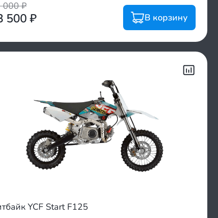
9 000
₽
3 500
₽
В корзину
тбайк YCF Start F125