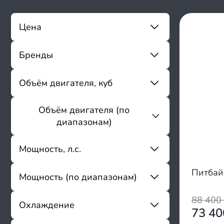
Цена
Бренды
От
До
Sharmax
Объём двигателя, куб
ABM
Shorner
Объём двигателя (по
От
До
Aman
диапазонам)
Apollino
Apollo
до 199
Мощность, л.с.
Ataki
200 - 300
Avantis
Питбай
Мощность (по диапазонам)
Bizon
От
До
BRZ
88 400
BSE
2 - 8
Охлаждение
73 4
Butch
9 - 15