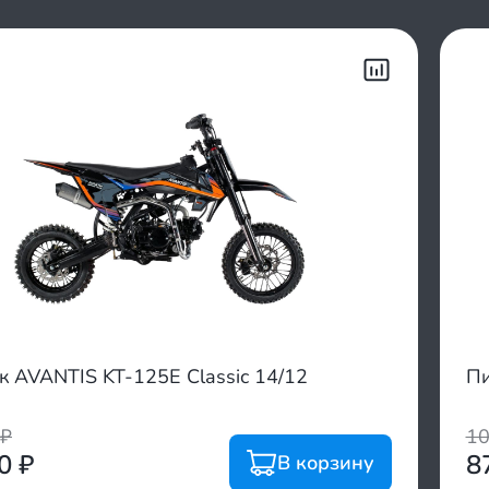
к AVANTIS KT-125E Classic 14/12
Пи
₽
1
00
₽
8
В корзину