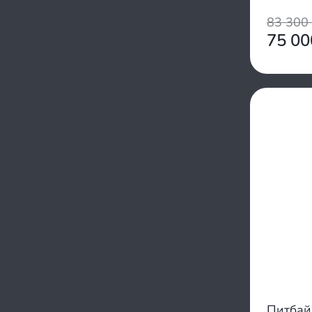
ZS 1P62YML-2
ZS190
83 300
XY156FMJ
75 0
XY153FMI
HS152FMH
162 FMJ
Yinxiang 4T 152FMI
YX 125 1P53FMI
ZS1P44FMC
LX162FMJ
YX154FMM
1P41FMI
Zongshen ZS155
Zongshen
ZS 154FMI-2
YX 1P52FMI
ZS1P39QMB
Zongshen 190
YX 140cc 156FMJ
Питбай